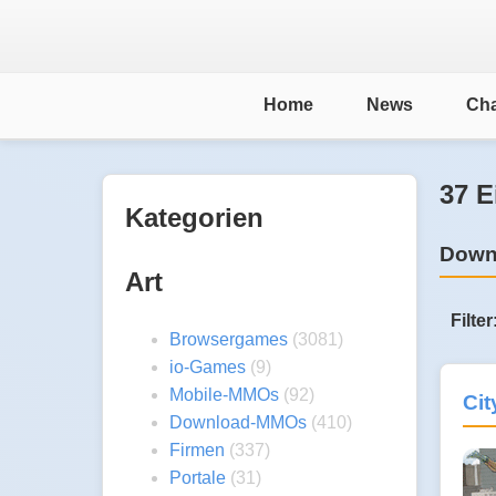
Home
News
Cha
37 E
Kategorien
Down
Art
Filter
Browsergames
(3081)
io-Games
(9)
Mobile-MMOs
(92)
Cit
Download-MMOs
(410)
Firmen
(337)
Portale
(31)