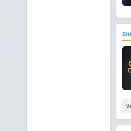
Shr
Me