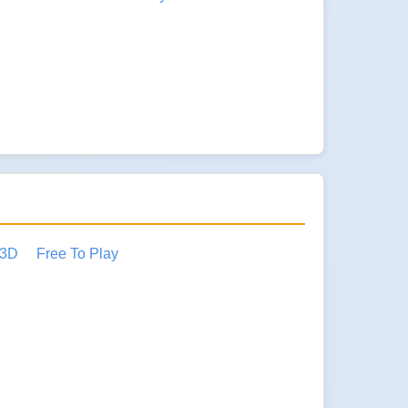
3D
Free To Play