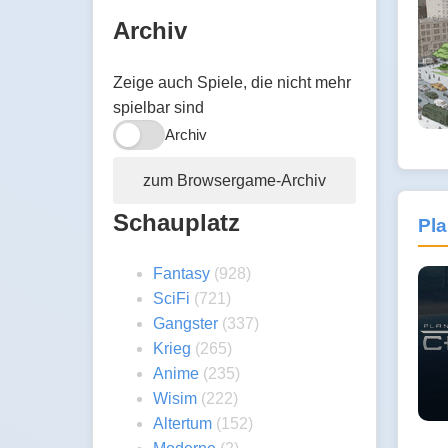
Archiv
Zeige auch Spiele, die nicht mehr
spielbar sind
Archiv
zum Browsergame-Archiv
Schauplatz
Pla
Fantasy
(928)
SciFi
(721)
Gangster
(337)
Krieg
(265)
Anime
(235)
Wisim
(222)
Altertum
(152)