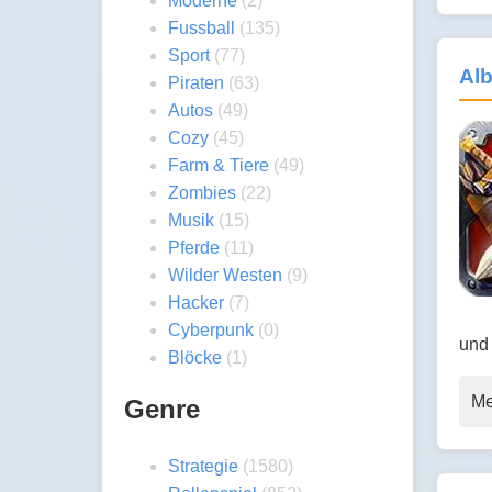
Moderne
(2)
Fussball
(135)
Sport
(77)
Alb
Piraten
(63)
Autos
(49)
Cozy
(45)
Farm & Tiere
(49)
Zombies
(22)
Musik
(15)
Pferde
(11)
Wilder Westen
(9)
Hacker
(7)
Cyberpunk
(0)
und 
Blöcke
(1)
Me
Genre
Strategie
(1580)