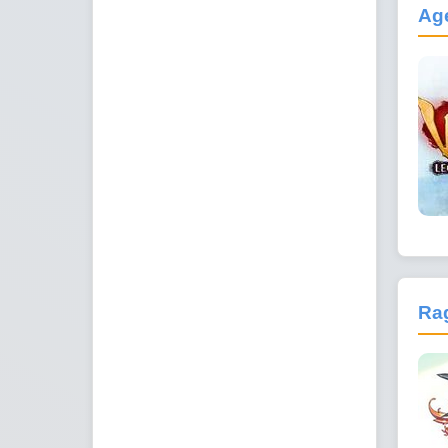
Ag
Ra