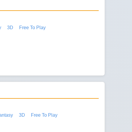
y
3D
Free To Play
antasy
3D
Free To Play