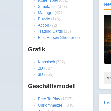
Rollenspiel
(852)
Nev
Simulation
(377)
Manager
(304)
Puzzle
(143)
Action
(92)
Trading Cards
(16)
First Person Shooter
(2)
Grafik
Klassisch
(722)
2D
(627)
3D
(265)
Me
Geschäftsmodell
Free To Play
(1707)
Le
Unkommerziell
(345)