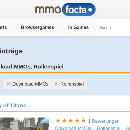
rts
Browsergames
io Games
inträge
load-MMOs, Rollenspiel
:
Download-MMOs
Rollenspiel
y of Titans
1 Bewertungen
Download-MMOs
Rollenspiel
A