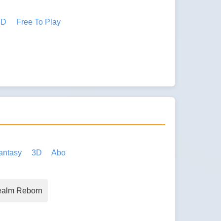
3D
Free To Play
antasy
3D
Abo
Realm Reborn