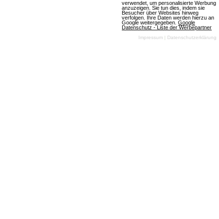
verwendet, um personalisierte Werbung
anzuzeigen. Sie tun dies, indem sie
Besucher über Websites hinweg
verfolgen. Ihre Daten werden hierzu an
Google weitergegeben.
Google
Datenschutz - Liste der Werbepartner
Grimlords
Impressum
|
Datenschutzerklärung
8 Bewertungen
Browsergames
Rollenspiel
Fantasy
2D
Free To Play
Mehr über Grimlords