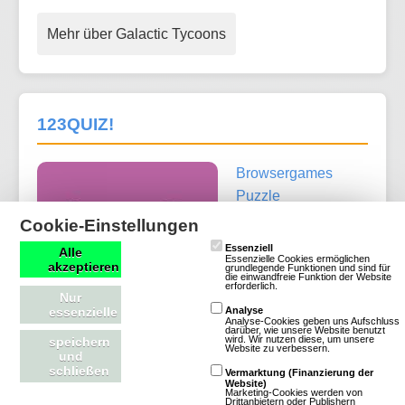
Mehr über Galactic Tycoons
123QUIZ!
Browsergames
Puzzle
Moderne
Cookie-Einstellungen
Klassisch
Free To
Essenziell
Alle
Essenzielle Cookies ermöglichen
Play
akzeptieren
grundlegende Funktionen und sind für
die einwandfreie Funktion der Website
erforderlich.
Nur
essenzielle
Analyse
Analyse-Cookies geben uns Aufschluss
darüber, wie unsere Website benutzt
wird. Wir nutzen diese, um unsere
speichern
Website zu verbessern.
und
schließen
Vermarktung (Finanzierung der
Mehr über 123QUIZ!
Website)
Marketing-Cookies werden von
Drittanbietern oder Publishern