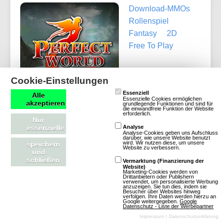
Download-MMOs
Rollenspiel
Fantasy
2D
Free To Play
Cookie-Einstellungen
Essenziell
Alle
Essenzielle Cookies ermöglichen
akzeptieren
grundlegende Funktionen und sind für
die einwandfreie Funktion der Website
erforderlich.
Nur
Mehr über PWI Descent
essenzielle
Analyse
Analyse-Cookies geben uns Aufschluss
darüber, wie unsere Website benutzt
wird. Wir nutzen diese, um unsere
speichern
Website zu verbessern.
und
schließen
Vermarktung (Finanzierung der
Website)
Elsword
Marketing-Cookies werden von
Drittanbietern oder Publishern
verwendet, um personalisierte Werbung
anzuzeigen. Sie tun dies, indem sie
Besucher über Websites hinweg
verfolgen. Ihre Daten werden hierzu an
Download-MMOs
Google weitergegeben.
Google
Datenschutz - Liste der Werbepartner
Puzzle
Fantasy
Impressum
|
Datenschutzerklärung