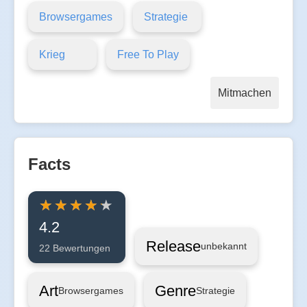
Browsergames
Strategie
Krieg
Free To Play
Mitmachen
Facts
4.2
Release
unbekannt
22 Bewertungen
Art
Genre
Browsergames
Strategie