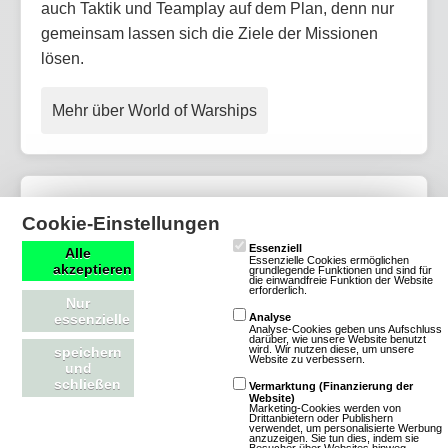
auch Taktik und Teamplay auf dem Plan, denn nur
gemeinsam lassen sich die Ziele der Missionen
lösen.
Mehr über World of Warships
World of Warplanes
Cookie-Einstellungen
Essenziell
Alle
Essenzielle Cookies ermöglichen
3 Bewertungen
akzeptieren
grundlegende Funktionen und sind für
die einwandfreie Funktion der Website
Download-MMOs
erforderlich.
Nur
Action
Krieg
essenzielle
Analyse
Analyse-Cookies geben uns Aufschluss
3D
Free To
darüber, wie unsere Website benutzt
wird. Wir nutzen diese, um unsere
speichern
Website zu verbessern.
Play
und
schließen
Vermarktung (Finanzierung der
Website)
Marketing-Cookies werden von
Drittanbietern oder Publishern
verwendet, um personalisierte Werbung
anzuzeigen. Sie tun dies, indem sie