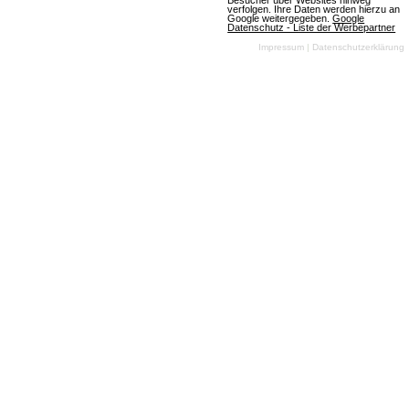
Besucher über Websites hinweg
verfolgen. Ihre Daten werden hierzu an
Google weitergegeben.
Google
Datenschutz - Liste der Werbepartner
Impressum
|
Datenschutzerklärung
Mehr über World of Warplanes
World of Tanks HEAT
2 Bewertungen
Download-MMOs
Strategie
Krieg
3D
Free To
Play
World of Tanks:
HEAT ist ein
plattformübergreifender, kostenloser taktischer