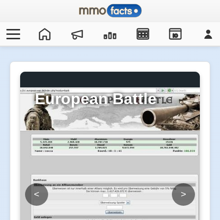
IO
European Battle
<
>