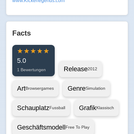
www.Kickerlegends.com
Facts
5.0
Release
2012
1 Bewertungen
Art
Genre
Browsergames
Simulation
Schauplatz
Grafik
Fussball
Klassisch
Geschäftsmodell
Free To Play