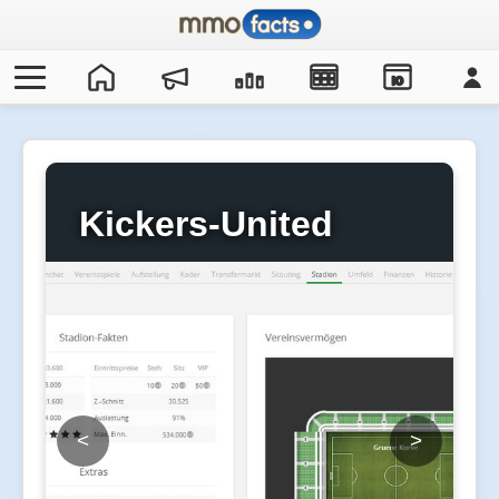
IO
Kickers-United
<
>