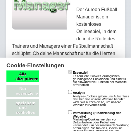
Der Aureon Fußball
Manager ist ein
kostenloses
Onlinespiel, in dem
du in die Rolle des
Trainers und Managers einer Fußballmannschaft
schlüpfst. Ob deine Mannschaft nur für die Herzen
ihrer Fans kickt oder den Anspruch erhebt, die
Cookie-Einstellungen
Meisterschaft zu gewinnen, hängt von dir ab - alle
Essenziell
Alle
Geschicke lenkst du! Das Spiel wird über den
Essenzielle Cookies ermöglichen
akzeptieren
grundlegende Funktionen und sind für
die einwandfreie Funktion der Website
Browser gespielt und läuft automatisch ab - du
erforderlich.
Nur
musst nicht ständig online sein. Immer nachts wird
essenzielle
Analyse
Analyse-Cookies geben uns Aufschluss
der aktuelle Spieltag berechnet und du hast den
darüber, wie unsere Website benutzt
wird. Wir nutzen diese, um unsere
speichern
gesamten nä…
Website zu verbessern.
und
schließen
Vermarktung (Finanzierung der
Website)
Mehr über Aureon Fußball Manager
Marketing-Cookies werden von
Drittanbietern oder Publishern
verwendet, um personalisierte Werbung
anzuzeigen. Sie tun dies, indem sie