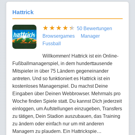
Hattrick
50 Bewertungen
Browsergames
Manager
Fussball
Willkommen! Hattrick ist ein Online-
Fußballmanagerspiel, in dem hunderttausende
Mitspieler in über 75 Ländern gegeneinander
antreten. Und so funktioniert es Hattrick ist ein
kostenloses Managerspiel. Du machst Deine
Eingaben über Deinen Webbrowser. Mehrmals pro
Woche finden Spiele statt. Du kannst Dich jederzeit
einloggen, um Aufstellungen einzugeben, Transfers
zu tätigen, Dein Stadion auszubauen, das Training
zu ändern oder einfach nur um mit anderen
Managern zu plaudern. Ein Hattrickspie…