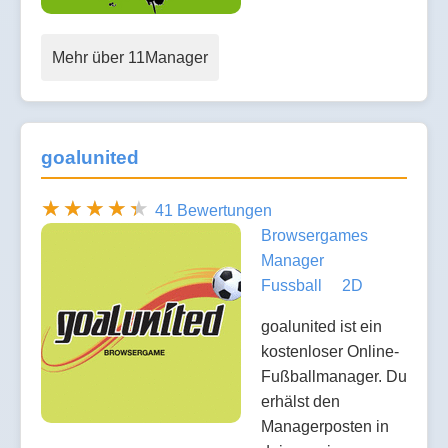
Mehr über 11Manager
goalunited
41 Bewertungen
Browsergames
Manager
Fussball
2D
goalunited ist ein
kostenloser Online-
Fußballmanager. Du
erhälst den
Managerposten in