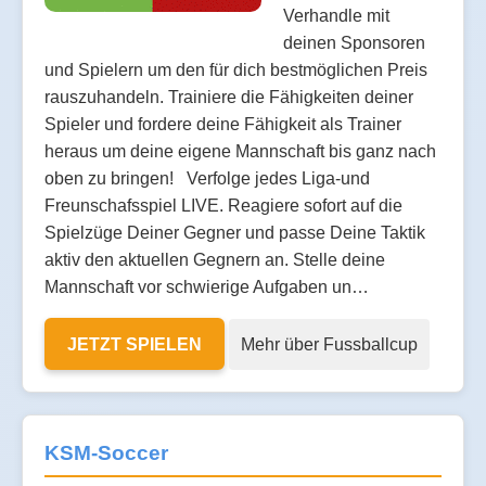
Verhandle mit
deinen Sponsoren
und Spielern um den für dich bestmöglichen Preis
rauszuhandeln. Trainiere die Fähigkeiten deiner
Spieler und fordere deine Fähigkeit als Trainer
heraus um deine eigene Mannschaft bis ganz nach
oben zu bringen! Verfolge jedes Liga-und
Freunschafsspiel LIVE. Reagiere sofort auf die
Spielzüge Deiner Gegner und passe Deine Taktik
aktiv den aktuellen Gegnern an. Stelle deine
Mannschaft vor schwierige Aufgaben un…
JETZT SPIELEN
Mehr über Fussballcup
KSM-Soccer