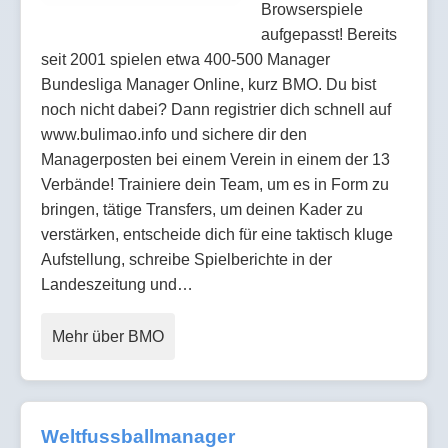
Browserspiele
aufgepasst! Bereits
seit 2001 spielen etwa 400-500 Manager
Bundesliga Manager Online, kurz BMO. Du bist
noch nicht dabei? Dann registrier dich schnell auf
www.bulimao.info und sichere dir den
Managerposten bei einem Verein in einem der 13
Verbände! Trainiere dein Team, um es in Form zu
bringen, tätige Transfers, um deinen Kader zu
verstärken, entscheide dich für eine taktisch kluge
Aufstellung, schreibe Spielberichte in der
Landeszeitung und…
Mehr über BMO
Weltfussballmanager