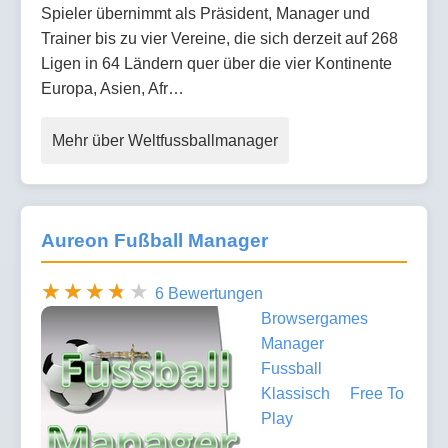
Spieler übernimmt als Präsident, Manager und
Trainer bis zu vier Vereine, die sich derzeit auf 268
Ligen in 64 Ländern quer über die vier Kontinente
Europa, Asien, Afr…
Mehr über Weltfussballmanager
Aureon Fußball Manager
6 Bewertungen
Browsergames
Manager
Fussball
Klassisch
Free To
Play