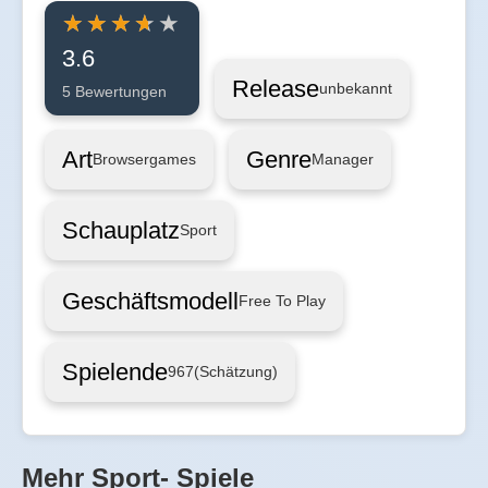
3.6
Release
unbekannt
5 Bewertungen
Art
Genre
Browsergames
Manager
Schauplatz
Sport
Geschäftsmodell
Free To Play
Spielende
967
(Schätzung)
Mehr Sport- Spiele