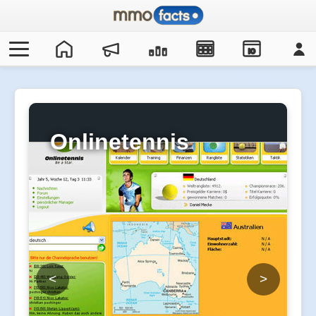
IO
Onlinetennis
<
>