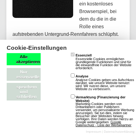
ein kostenloses
Browserspiel, bei
dem du die in die
Rolle eines
aufstrebenden Untergrund-Rennfahrers schlüpfst.
Du beginnst als hoffnungsvoller Nachwuchsfahrer,
Cookie-Einstellungen
ohne großen Fuhrpark und wenig Anerkennung auf
Essenziell
Alle
der Straße. Bei jedem Rennen hast du die
Essenzielle Cookies ermöglichen
akzeptieren
grundlegende Funktionen und sind für
Möglichkeit, dein Ansehen zu steigern und Geld für
die einwandfreie Funktion der Website
erforderlich.
Nur
neue Fahrzeuge zu sammeln. Nach und nach
essenzielle
Analyse
schaltest du neue Fahrzeuge und Tuning-Stufen
Analyse-Cookies geben uns Aufschluss
darüber, wie unsere Website benutzt
wird. Wir nutzen diese, um unsere
speichern
frei - und erhöhst so deine Gewinnchancen. Auf
Website zu verbessern.
und
deinem Weg zur Spitze kannst du deine e…
schließen
Vermarktung (Finanzierung der
Website)
Marketing-Cookies werden von
Drittanbietern oder Publishern
Mehr über Streetrace Kings
verwendet, um personalisierte Werbung
anzuzeigen. Sie tun dies, indem sie
Besucher über Websites hinweg
verfolgen. Ihre Daten werden hierzu an
Google weitergegeben.
Google
Datenschutz - Liste der Werbepartner
Impressum
|
Datenschutzerklärung