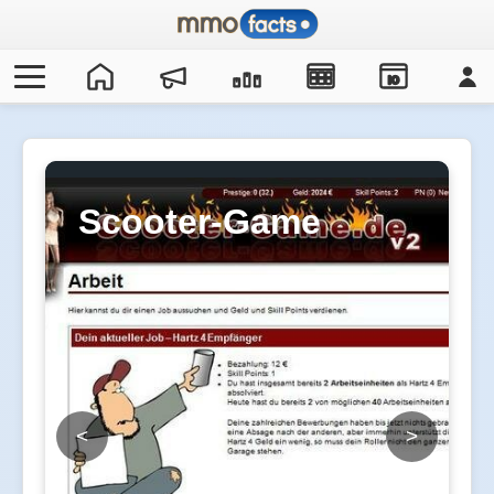
IO
Scooter-Game
<
>