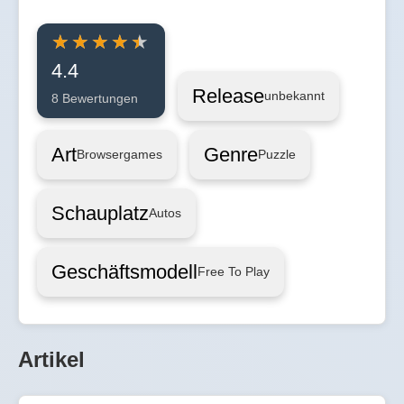
4.4
Release
unbekannt
8 Bewertungen
Art
Genre
Browsergames
Puzzle
Schauplatz
Autos
Geschäftsmodell
Free To Play
Artikel