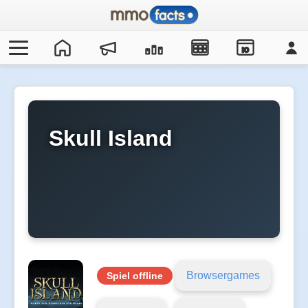
IO
Skull Island
Browsergames
Spiel offline