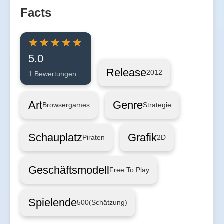
Facts
5.0
Release
2012
1 Bewertungen
Art
Genre
Browsergames
Strategie
Schauplatz
Grafik
Piraten
2D
Geschäftsmodell
Free To Play
Spielende
500
(Schätzung)