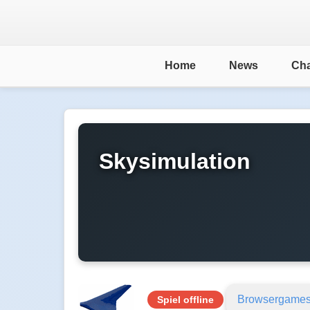
Home
News
Cha
Skysimulation
Browsergame
Spiel offline