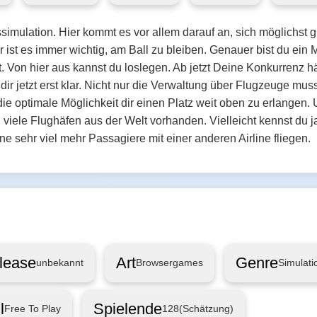
ssimulation. Hier kommt es vor allem darauf an, sich möglichst g
 ist es immer wichtig, am Ball zu bleiben. Genauer bist du ein 
t. Von hier aus kannst du loslegen. Ab jetzt Deine Konkurrenz 
ir jetzt erst klar. Nicht nur die Verwaltung über Flugzeuge m
e optimale Möglichkeit dir einen Platz weit oben zu erlangen. 
d viele Flughäfen aus der Welt vorhanden. Vielleicht kennst du j
ine sehr viel mehr Passagiere mit einer anderen Airline fliegen.
lease
Art
Genre
unbekannt
Browsergames
Simulati
l
Spielende
Free To Play
128
(Schätzung)