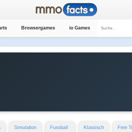
rts
Browsergames
io Games
s
Simulation
Fussball
Klassisch
Free T