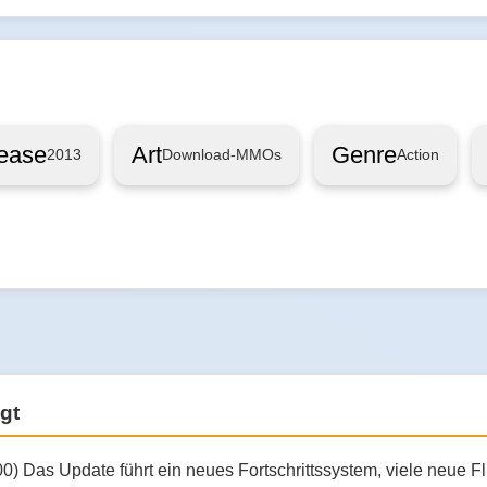
ease
Art
Genre
2013
Download-MMOs
Action
gt
00) Das Update führt ein neues Fortschrittssystem, viele neue 