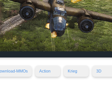
ownload-MMOs
Action
Krieg
3D