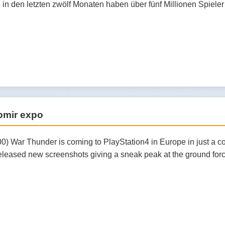
d in den letzten zwölf Monaten haben über fünf Millionen Spie
romir expo
0) War Thunder is coming to PlayStation4 in Europe in just a c
leased new screenshots giving a sneak peak at the ground force