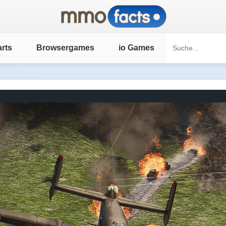
rts
Browsergames
io Games