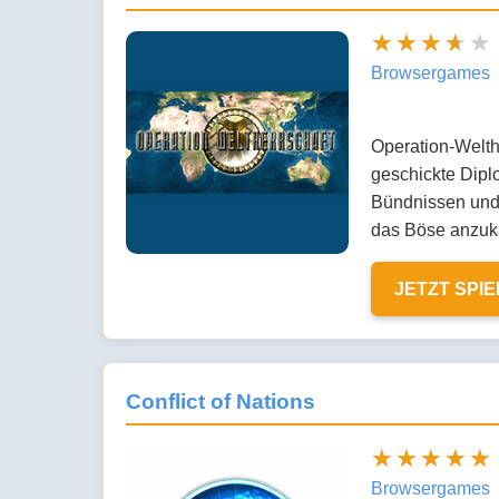
Browsergames
Operation-Welthe
geschickte Diplo
Bündnissen und 
das Böse anzukä
JETZT SPI
Conflict of Nations
Browsergames