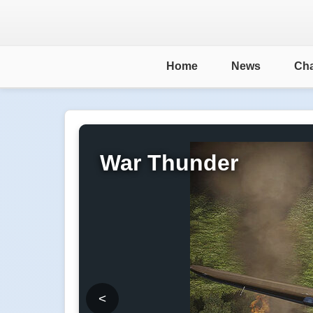
Home
News
Cha
War Thunder
<