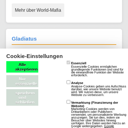
Mehr über World-Mafia
Gladiatus
17 Bewertungen
Cookie-Einstellungen
Browsergames
Essenziell
Alle
Essenzielle Cookies ermöglichen
Rollenspiel
akzeptieren
grundlegende Funktionen und sind für
die einwandfreie Funktion der Website
Altertum
erforderlich.
Nur
Klassisch
Free To
essenzielle
Analyse
Analyse-Cookies geben uns Aufschluss
Play
darüber, wie unsere Website benutzt
wird. Wir nutzen diese, um unsere
speichern
Website zu verbessern.
und
schließen
Vermarktung (Finanzierung der
Website)
Marketing-Cookies werden von
Drittanbietern oder Publishern
verwendet, um personalisierte Werbung
anzuzeigen. Sie tun dies, indem sie
Besucher über Websites hinweg
verfolgen. Ihre Daten werden hierzu an
Google weitergegeben.
Google
Mehr über Gladiatus