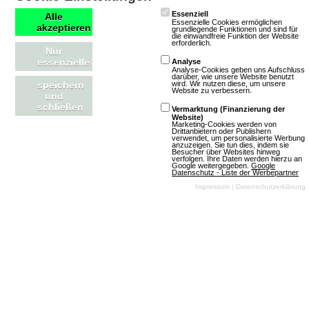
FutureRP - Futuristic MMORPG
Essenziell
Alle
Essenzielle Cookies ermöglichen
akzeptieren
grundlegende Funktionen und sind für
die einwandfreie Funktion der Website
erforderlich.
Nur
1 Bewertungen
essenzielle
Analyse
Browsergames
Rollenspiel
Analyse-Cookies geben uns Aufschluss
darüber, wie unsere Website benutzt
wird. Wir nutzen diese, um unsere
speichern
SciFi
Klassisch
Free To Play
Website zu verbessern.
und
schließen
Vermarktung (Finanzierung der
Website)
Marketing-Cookies werden von
Mehr über FutureRP - Futuristic MMORPG
Drittanbietern oder Publishern
verwendet, um personalisierte Werbung
anzuzeigen. Sie tun dies, indem sie
Besucher über Websites hinweg
verfolgen. Ihre Daten werden hierzu an
Google weitergegeben.
Google
Datenschutz - Liste der Werbepartner
Impressum
|
Datenschutzerklärung
narutogame
2 Bewertungen
Browsergames
Rollenspiel
Fantasy
Unkommerziell
Mehr über narutogame