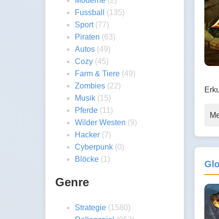
Moderne
(2)
Fussball
(135)
Sport
(77)
Piraten
(63)
Autos
(49)
Cozy
(45)
Farm & Tiere
(49)
Zombies
(22)
Erk
Musik
(15)
Pferde
(11)
Me
Wilder Westen
(9)
Hacker
(7)
Cyberpunk
(0)
Blöcke
(1)
Gl
Genre
Strategie
(1580)