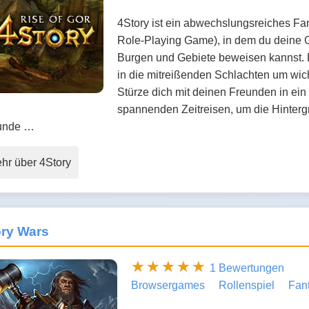
4Story ist ein abwechslungsreiches F
Role-Playing Game), in dem du deine 
Burgen und Gebiete beweisen kannst. En
in die mitreißenden Schlachten um wic
Stürze dich mit deinen Freunden in ein
spannenden Zeitreisen, um die Hinter
unde …
hr über 4Story
ory Wars
1 Bewertungen
Browsergames
Rollenspiel
Fan