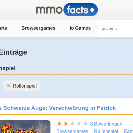
rts
Browsergames
io Games
Einträge
nspiel
:
Rollenspiel
s Schwarze Auge: Verschwörung in Ferdok
8 Bewertungen
Browsergames
Rollenspiel
Fan