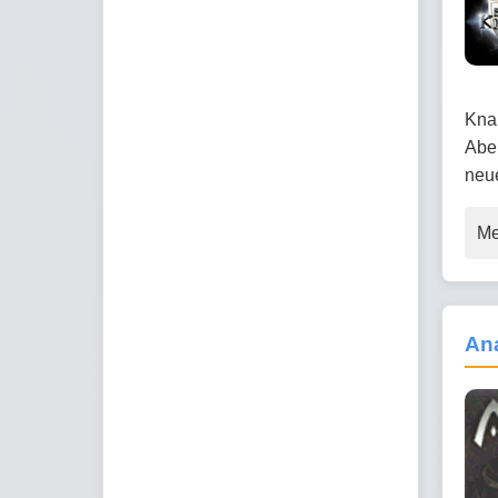
Knap
Aben
neu
Me
An