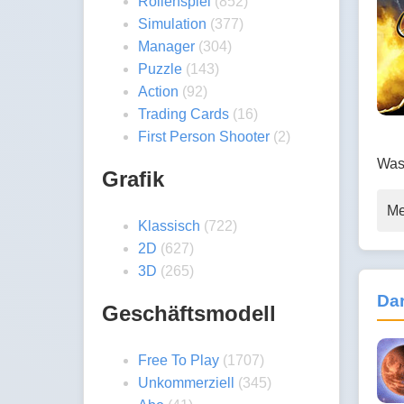
Rollenspiel
(852)
Simulation
(377)
Manager
(304)
Puzzle
(143)
Action
(92)
Trading Cards
(16)
First Person Shooter
(2)
Was
Grafik
Me
Klassisch
(722)
2D
(627)
3D
(265)
Dar
Geschäftsmodell
Free To Play
(1707)
Unkommerziell
(345)