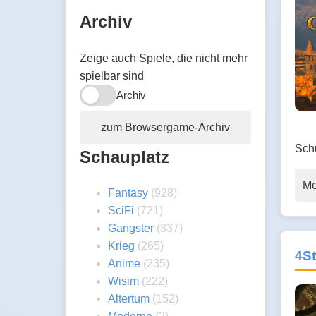
Archiv
Zeige auch Spiele, die nicht mehr
spielbar sind
Archiv
zum Browsergame-Archiv
Sch
Schauplatz
Me
Fantasy
(928)
SciFi
(721)
Gangster
(337)
Krieg
(265)
4St
Anime
(235)
Wisim
(222)
Altertum
(152)