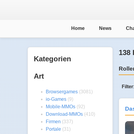
Home
News
Cha
138 
Kategorien
Rolle
Art
Filter
Browsergames
(3081)
io-Games
(9)
Mobile-MMOs
(92)
Da
Download-MMOs
(410)
Firmen
(337)
Portale
(31)