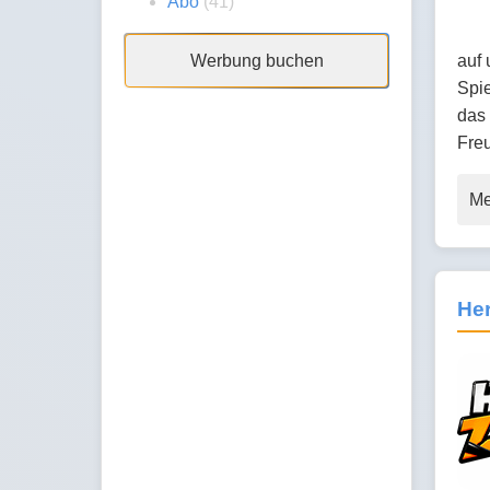
Abo
(41)
auf
Werbung buchen
Spie
das 
Freu
Me
He