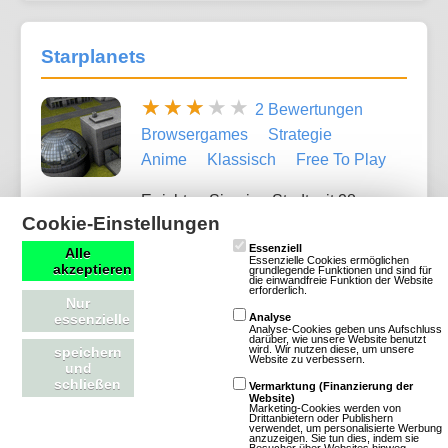
Starplanets
2 Bewertungen
Browsergames
Strategie
Anime
Klassisch
Free To Play
Errichten Sie eine Stadt mit 28
Cookie-Einstellungen
verschiendenen Gebäuden in einem der
unzähligen Sektoren. Forschen und erschaffen Sie
Essenziell
Alle
Essenzielle Cookies ermöglichen
akzeptieren
grundlegende Funktionen und sind für
135 neue Technologien. Verbünden Sie sich mit
die einwandfreie Funktion der Website
erforderlich.
anderen Städten und kämpfen Sie mit 54
Nur
essenzielle
Analyse
unterschiedlichen Waffen gemeinsam um die
Analyse-Cookies geben uns Aufschluss
darüber, wie unsere Website benutzt
begrenzten Rohstoffe.
wird. Wir nutzen diese, um unsere
speichern
Website zu verbessern.
und
schließen
Vermarktung (Finanzierung der
Website)
Mehr über Starplanets
Marketing-Cookies werden von
Drittanbietern oder Publishern
verwendet, um personalisierte Werbung
anzuzeigen. Sie tun dies, indem sie