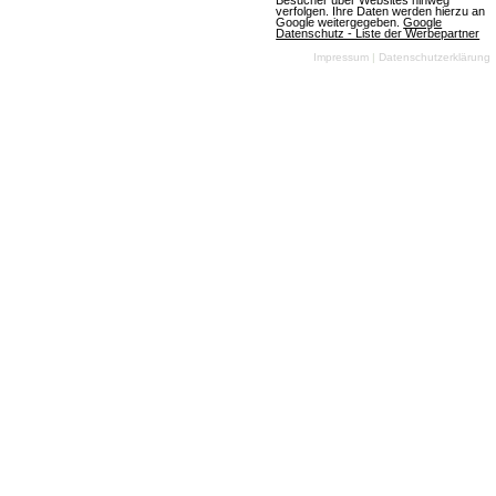
Besucher über Websites hinweg
verfolgen. Ihre Daten werden hierzu an
Google weitergegeben.
Google
Datenschutz - Liste der Werbepartner
BeAnts
Impressum
|
Datenschutzerklärung
3 Bewertungen
Browsergames
Strategie
Anime
Klassisch
Free To
Play
BeAnts ist ein
Ameisen
Browsergame
welches in Echtzeit
online gespielt
werden kann. Der Spieler übernimmt die Führung
über ein Ameisenvolk und hat die Aufgabe, dieses
zu einem großen mächtigen Ameisenstaat auf- und