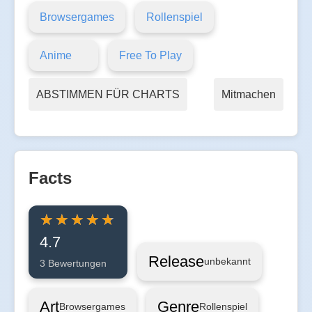
Browsergames
Rollenspiel
Anime
Free To Play
ABSTIMMEN FÜR CHARTS
Mitmachen
Facts
4.7
Release
unbekannt
3 Bewertungen
Art
Genre
Browsergames
Rollenspiel