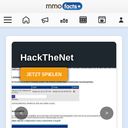
IO
HackTheNet
JETZT SPIELEN
<
>