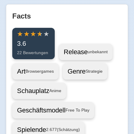
Facts
3.6
Release
unbekannt
22 Bewertungen
Art
Genre
Browsergames
Strategie
Schauplatz
Anime
Geschäftsmodell
Free To Play
Spielende
2.677
(Schätzung)