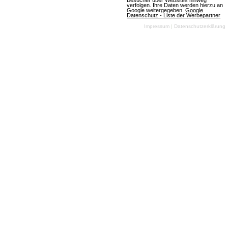
Mehr über NationStates
Besucher über Websites hinweg
verfolgen. Ihre Daten werden hierzu an
Google weitergegeben.
Google
Datenschutz - Liste der Werbepartner
Impressum
|
Datenschutzerklärung
Starplanets
2 Bewertungen
Browsergames
Strategie
Anime
Klassisch
Free To Play
Errichten Sie eine Stadt mit 28
verschiendenen Gebäuden in einem der
unzähligen Sektoren. Forschen und erschaffen Sie
135 neue Technologien. Verbünden Sie sich mit
anderen Städten und kämpfen Sie mit 54
unterschiedlichen Waffen gemeinsam um die
begrenzten Rohstoffe.
Mehr über Starplanets