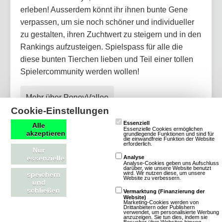
erleben! Ausserdem könnt ihr ihnen bunte Gene
verpassen, um sie noch schöner und individueller
zu gestalten, ihren Zuchtwert zu steigern und in den
Rankings aufzusteigen. Spielspass für alle die
diese bunten Tierchen lieben und Teil einer tollen
Spielercommunity werden wollen!
Mehr über PoneyVallee
Cookie-Einstellungen
Essenziell
Alle
Essenzielle Cookies ermöglichen
akzeptieren
grundlegende Funktionen und sind für
die einwandfreie Funktion der Website
erforderlich.
NationStates
Nur
essenzielle
Analyse
Analyse-Cookies geben uns Aufschluss
darüber, wie unsere Website benutzt
8 Bewertungen
wird. Wir nutzen diese, um unsere
speichern
Website zu verbessern.
und
Browsergames
Simulation
schließen
Vermarktung (Finanzierung der
Anime
Website)
Marketing-Cookies werden von
Drittanbietern oder Publishern
verwendet, um personalisierte Werbung
anzuzeigen. Sie tun dies, indem sie
NationStates ist eine kostenlose