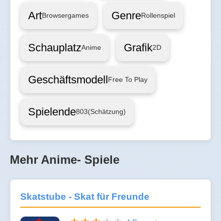
Art
Genre
Browsergames
Rollenspiel
Schauplatz
Grafik
Anime
2D
Geschäftsmodell
Free To Play
Spielende
803
(Schätzung)
Mehr Anime- Spiele
Skatstube - Skat für Freunde