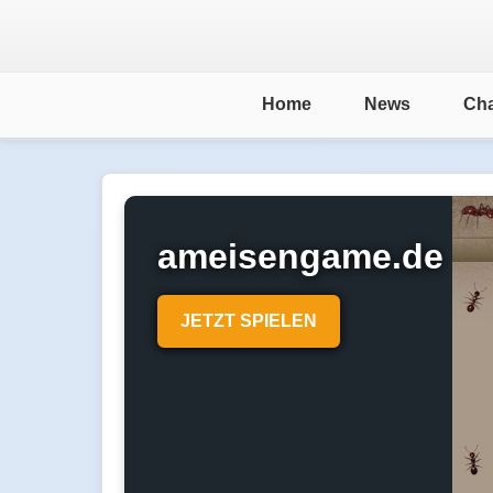
Home
News
Cha
ameisengame.de
JETZT SPIELEN