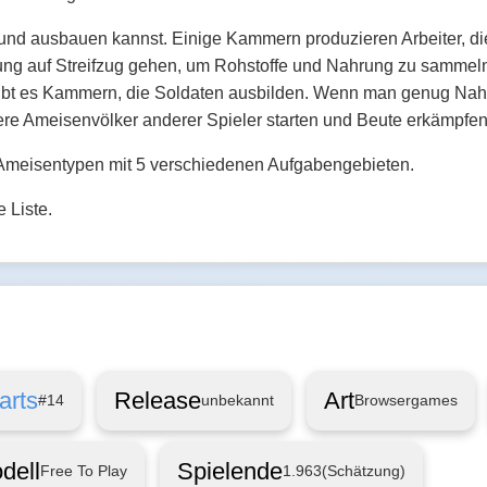
und ausbauen kannst. Einige Kammern produzieren Arbeiter, 
g auf Streifzug gehen, um Rohstoffe und Nahrung zu sammeln. 
gibt es Kammern, die Soldaten ausbilden. Wenn man genug Nahr
re Ameisenvölker anderer Spieler starten und Beute erkämpfen
meisentypen mit 5 verschiedenen Aufgabengebieten.
 Liste.
arts
Release
Art
#14
unbekannt
Browsergames
dell
Spielende
Free To Play
1.963
(Schätzung)