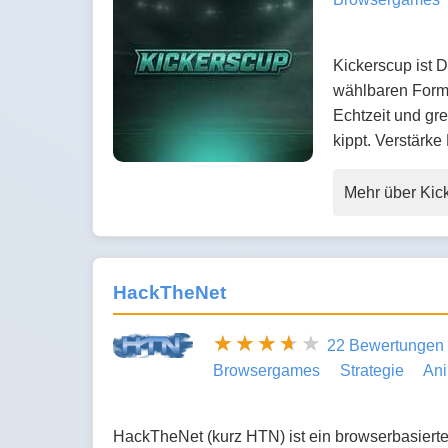
Kickerscup ist D
wählbaren Forma
Echtzeit und gre
kippt. Verstärk
Mehr über Kic
HackTheNet
22 Bewertungen
Browsergames
Strategie
An
HackTheNet (kurz HTN) ist ein browserbasiert