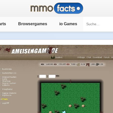
rts
Browsergames
io Games