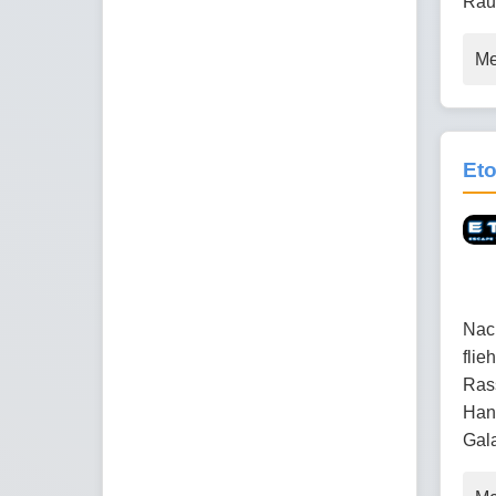
Rau
Me
Et
Nac
flie
Rass
Hand
Gala