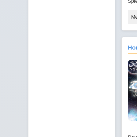
Spi
Me
Ho