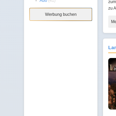
Abo
(41)
zum 
zu 
Werbung buchen
Me
La