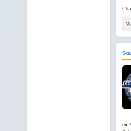
Cha
Me
Sta
ein 