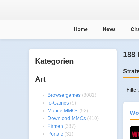
Home
News
Cha
188 
Kategorien
Strat
Art
Filter
Browsergames
(3081)
io-Games
(9)
Mobile-MMOs
(92)
Wor
Download-MMOs
(410)
Firmen
(337)
Portale
(31)