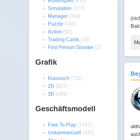
Rollenspiel
(852)
Simulation
(377)
Manager
(304)
(nic
Puzzle
(143)
Bald
Action
(92)
Trading Cards
(16)
Me
First Person Shooter
(2)
Grafik
Be
Klassisch
(722)
2D
(627)
3D
(265)
Geschäftsmodell
Free To Play
(1707)
akti
Unkommerziell
(345)
auc