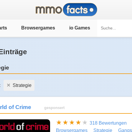
rts
Browsergames
io Games
Einträge
egie
:
Strategie
ld of Crime
gesponsert
318 Bewertungen
Browsergames
Strategie
Gangs