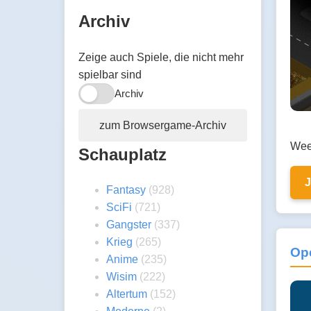
Archiv
Zeige auch Spiele, die nicht mehr
spielbar sind
Archiv
zum Browsergame-Archiv
Wee
Schauplatz
Fantasy
(928)
SciFi
(721)
Gangster
(337)
Krieg
(265)
Ope
Anime
(235)
Wisim
(222)
Altertum
(152)