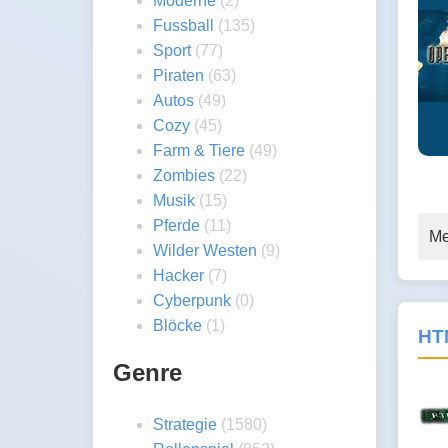
Moderne
(2)
Fussball
(135)
Sport
(77)
Piraten
(63)
Autos
(49)
Cozy
(45)
Farm & Tiere
(49)
Zombies
(22)
Musik
(15)
Pferde
(11)
Me
Wilder Westen
(9)
Hacker
(7)
Cyberpunk
(0)
Blöcke
(1)
HTN
Genre
Strategie
(1580)