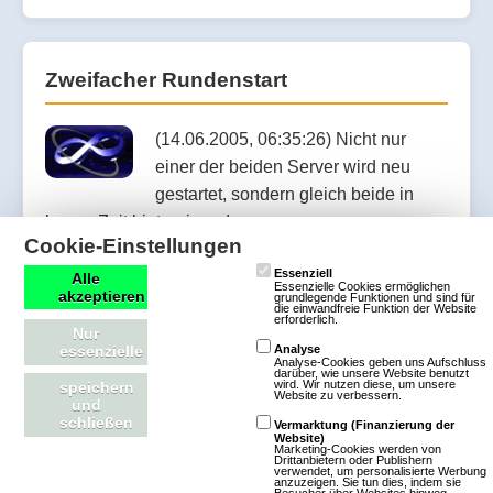
Zweifacher Rundenstart
(14.06.2005, 06:35:26) Nicht nur
einer der beiden Server wird neu
gestartet, sondern gleich beide in
kurzer Zeit hintereinander.
Cookie-Einstellungen
Essenziell
Artikel lesen
Alle
Essenzielle Cookies ermöglichen
akzeptieren
grundlegende Funktionen und sind für
die einwandfreie Funktion der Website
erforderlich.
Nur
essenzielle
Analyse
Analyse-Cookies geben uns Aufschluss
darüber, wie unsere Website benutzt
Start der neuen sdE Runde
wird. Wir nutzen diese, um unsere
speichern
Website zu verbessern.
und
schließen
Vermarktung (Finanzierung der
Website)
(15.05.2005, 19:55:01) Es ist wieder
Marketing-Cookies werden von
Drittanbietern oder Publishern
verwendet, um personalisierte Werbung
soweit, auf dem Speed-Test-Server
anzuzeigen. Sie tun dies, indem sie