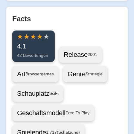
Facts
4.1
Release
2001
42 Bewertungen
Art
Genre
Browsergames
Strategie
Schauplatz
SciFi
Geschäftsmodell
Free To Play
Spielende
1.717
(Schätzung)