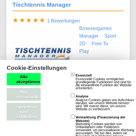
Tischtennis Manager
1 Bewertungen
Browsergames
Manager
Sport
2D
Free To
Play
Im MMO Tischtennis
Cookie-Einstellungen
Manager schlüpft Ihr
Essenziell
Alle
in die Rolle eines
Essenzielle Cookies ermöglichen
akzeptieren
grundlegende Funktionen und sind für
die einwandfreie Funktion der Website
Managers, der
erforderlich.
Nur
seinen eigenen
essenzielle
Analyse
Analyse-Cookies geben uns Aufschluss
Tischtennisverein zum Erfolg führen muss. Dabei
darüber, wie unsere Website benutzt
wird. Wir nutzen diese, um unsere
speichern
musst Du sowohl wirtschaftlich handeln, als auch
Website zu verbessern.
und
neue Spieler heranzüchten um in den Ligen nach
schließen
Vermarktung (Finanzierung der
Website)
oben zu klettern und schließlich in der 1.
Marketing-Cookies werden von
Drittanbietern oder Publishern
verwendet, um personalisierte Werbung
Bundesliga die Meisterschaft zu erringen. Hier ein
anzuzeigen. Sie tun dies, indem sie