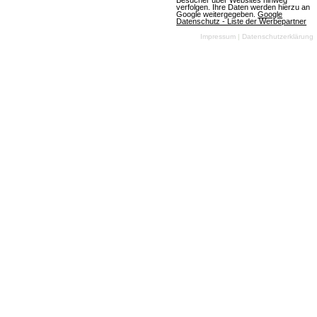
Besucher über Websites hinweg
paar Features: Manage Deinen eigenen
verfolgen. Ihre Daten werden hierzu an
Google weitergegeben.
Google
Datenschutz - Liste der Werbepartner
Tischtennisverein Trainiere Deine Spieler oder
Impressum
|
Datenschutzerklärung
schicke sie ins Trainingslager - Ziehe neue
Jugendspieler heran Erweitere Deine Halle…
Mehr über Tischtennis Manager
Club-Vote
4 Bewertungen
Browsergames
Strategie
Sport
Klassisch
Free To
Play
Ein Voting-Spiel mit
Suchtfaktor, bei dem sich Fußball-Fans von