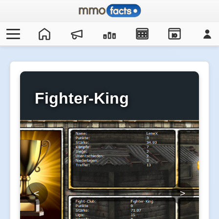
IO
Fighter-King
<
>