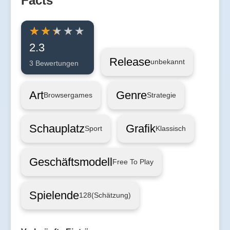
Facts
2.3
Release
unbekannt
3 Bewertungen
Art
Genre
Browsergames
Strategie
Schauplatz
Grafik
Sport
Klassisch
Geschäftsmodell
Free To Play
Spielende
128
(Schätzung)