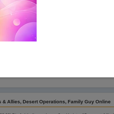
, A.I. War, Desert Operations
:00:00) Heute im Newsflash: Eine neue Version von RamaCity,
mexia, neue Aktionen zum Geburtstag von A.I. War und eine n
es & Allies, Desert Operations, Family Guy Online