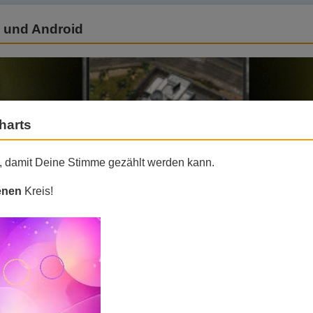
e und Android
harts
e, damit Deine Stimme gezählt werden kann.
enen
Kreis!
 Release in Apples AppStore sowie Googles Play Store bis Mitte