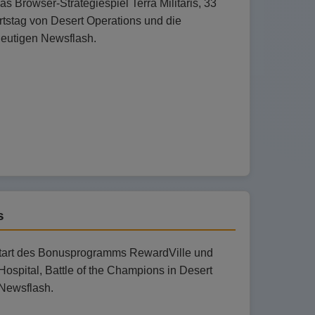
 Browser-Strategiespiel Terra Militaris, 33
tstag von Desert Operations und die
eutigen Newsflash.
s
Start des Bonusprogramms RewardVille und
ospital, Battle of the Champions in Desert
 Newsflash.