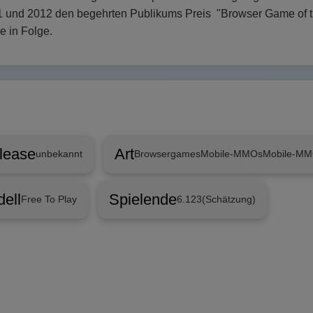
 und 2012 den begehrten Publikums Preis "Browser Game of th
e in Folge.
lease
Art
unbekannt
Browsergames
Mobile-MMOs
Mobile-M
ell
Spielende
Free To Play
6.123
(Schätzung)