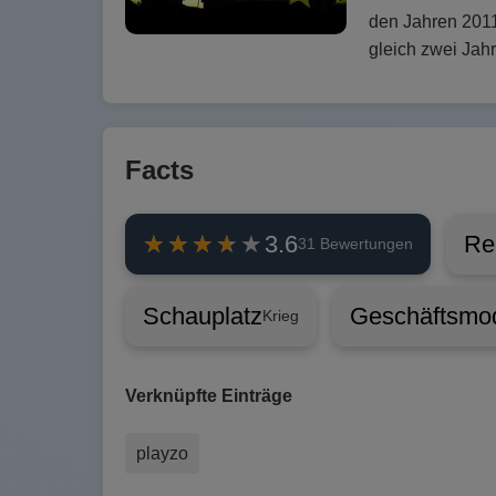
den Jahren 2011
gleich zwei Jahr
Facts
Re
3.6
31 Bewertungen
Schauplatz
Geschäftsmod
Krieg
Verknüpfte Einträge
playzo