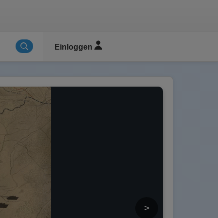
Einloggen
>