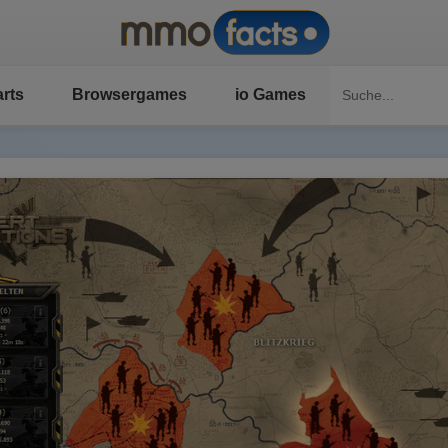
rts
Browsergames
io Games