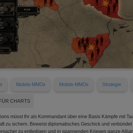
s
Mobile-MMOs
Mobile-MMOs
Strategie
FÜR CHARTS
tions müsst Ihr als Kommandant über eine Basis Kämpfe mit T
aft zu sichern. Beweist diplomatisches Geschick und verbündet
rsacher zu entledigen und in spannenden Kriegen ganze Allia