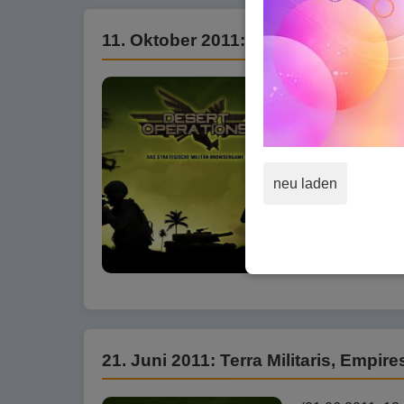
11. Oktober 2011: RamaCity, Nemexia
(11.10.2011, 12
Browsergames Ne
Operations.
Artikel lesen
neu laden
21. Juni 2011: Terra Militaris, Empir