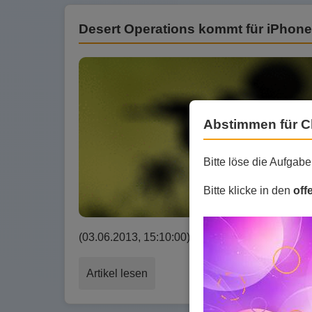
Desert Operations kommt für iPhon
Abstimmen für C
Bitte löse die Aufgab
Bitte klicke in den
off
(03.06.2013, 15:10:00) Geplant ist bislang ein
Artikel lesen