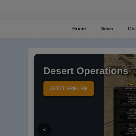
Home
News
Cha
Desert Operations
JETZT SPIELEN
<