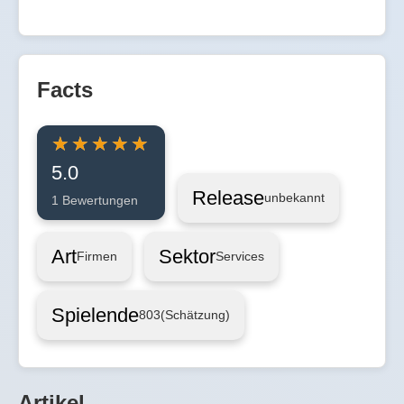
Facts
5.0
Release
unbekannt
1 Bewertungen
Art
Sektor
Firmen
Services
Spielende
803
(Schätzung)
Artikel