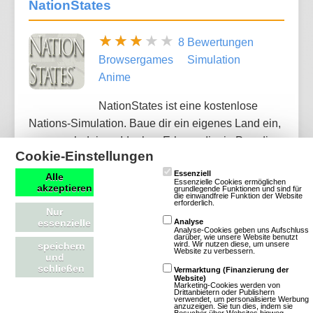
NationStates
8 Bewertungen
Browsergames
Simulation
Anime
NationStates ist eine kostenlose
Nations-Simulation. Baue dir ein eigenes Land ein,
ganz nach deinen Idealen. Erbaue dir ein Paradies
Cookie-Einstellungen
für die Armen, oder einen Staat der Korruption, oder
Essenziell
ein eine Freiheit, oder,oder,oder.... Kümmer dich um
Alle
Essenzielle Cookies ermöglichen
akzeptieren
grundlegende Funktionen und sind für
dein Volk oder unterdrücke sie. Werde Mitglied der
die einwandfreie Funktion der Website
erforderlich.
Vereinten Nation, oder baue einen Staat der
Nur
essenzielle
Analyse
Diktatur. Es hängt an dir...
Analyse-Cookies geben uns Aufschluss
darüber, wie unsere Website benutzt
wird. Wir nutzen diese, um unsere
speichern
Website zu verbessern.
und
Mehr über NationStates
schließen
Vermarktung (Finanzierung der
Website)
Marketing-Cookies werden von
Drittanbietern oder Publishern
verwendet, um personalisierte Werbung
anzuzeigen. Sie tun dies, indem sie