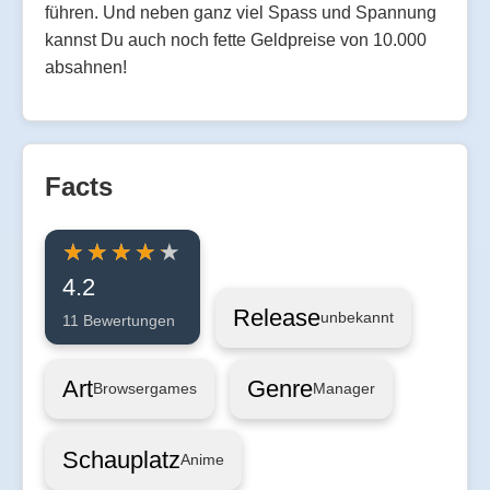
führen. Und neben ganz viel Spass und Spannung
kannst Du auch noch fette Geldpreise von 10.000
absahnen!
Facts
4.2
Release
unbekannt
11 Bewertungen
Art
Genre
Browsergames
Manager
Schauplatz
Anime