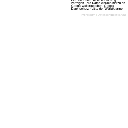
Besucher über Websites hinweg
verfolgen. Ihre Daten werden hierzu an
Google weitergegeben.
Google
Starplanets
Datenschutz - Liste der Werbepartner
Impressum
|
Datenschutzerklärung
2 Bewertungen
Browsergames
Strategie
Anime
Klassisch
Free To Play
Errichten Sie eine Stadt mit 28
verschiendenen Gebäuden in einem der
unzähligen Sektoren. Forschen und erschaffen Sie
135 neue Technologien. Verbünden Sie sich mit
anderen Städten und kämpfen Sie mit 54
unterschiedlichen Waffen gemeinsam um die
begrenzten Rohstoffe.
Mehr über Starplanets