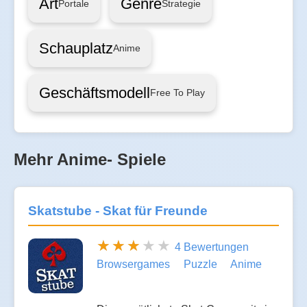
Art
Genre
Portale
Strategie
Schauplatz
Anime
Geschäftsmodell
Free To Play
Mehr Anime- Spiele
Skatstube - Skat für Freunde
4 Bewertungen
Browsergames
Puzzle
Anime