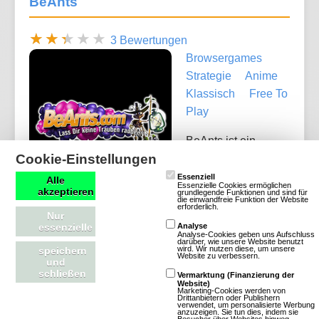
BeAnts
3 Bewertungen
Browsergames
Strategie
Anime
Klassisch
Free To
Play
BeAnts ist ein
Cookie-Einstellungen
Ameisen
Browsergame
Essenziell
Alle
Essenzielle Cookies ermöglichen
akzeptieren
welches in Echtzeit
grundlegende Funktionen und sind für
die einwandfreie Funktion der Website
erforderlich.
online gespielt
Nur
essenzielle
Analyse
werden kann. Der Spieler übernimmt die Führung
Analyse-Cookies geben uns Aufschluss
darüber, wie unsere Website benutzt
über ein Ameisenvolk und hat die Aufgabe, dieses
wird. Wir nutzen diese, um unsere
speichern
Website zu verbessern.
und
zu einem großen mächtigen Ameisenstaat auf- und
schließen
Vermarktung (Finanzierung der
auszubauen. Das Spiel ist eine Mischung aus
Website)
Marketing-Cookies werden von
Drittanbietern oder Publishern
Strategie- und Rollenspiel Browsergame und
verwendet, um personalisierte Werbung
anzuzeigen. Sie tun dies, indem sie
komplett kostenlos spielbar. Der Spieler beschäftigt