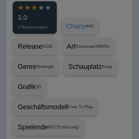
3.0
Charts
#43
2 Bewertungen
Release
Art
2026
Download-MMOs
Genre
Schauplatz
Strategie
Krieg
Grafik
3D
Geschäftsmodell
Free To Play
Spielende
887
(Schätzung)