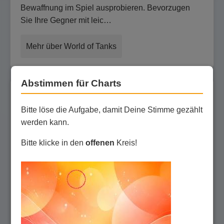
Bewaffnung im Spiel ausprobieren. Bevorzugen
Sie Ihre Gegner mit leic…
Mehr über World of Tanks
Abstimmen für Charts
Tanks 3D
Bitte löse die Aufgabe, damit Deine Stimme gezählt
werden kann.
2 Bewertungen
io-Games
Bitte klicke in den
offenen
Kreis!
Strategie
Krieg
3D
Unkommerziell
Spiele als Panzer
und kämpfe
gleichzeitig gegen