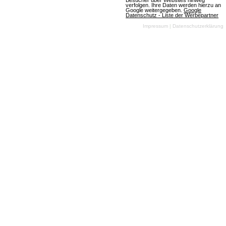
Besucher über Websites hinweg
Deinem Namen erzittern. Verbünde Dich in
verfolgen. Ihre Daten werden hierzu an
Google weitergegeben.
Google
Datenschutz - Liste der Werbepartner
strategischen Bündnissen mit anderen Spielern
Impressum
|
Datenschutzerklärung
und treibe Handel mit begehrten
Rohstoffen.Features:• Starte mit dem Ausbau
Deiner ersten Basis• Baue zahlreiche verschiedene
Gebäude aus und erschaff…
Mehr über CRAZY TRIBES
Schulterglatze
7 Bewertungen
Browsergames
Rollenspiel
Krieg
Klassisch
Free To Play