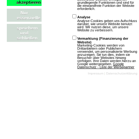
akzeptieren
grundlegende Funktionen und sind für
Geschäftsmodell
die einwandfreie Funktion der Website
erforderlich.
Nur
essenzielle
Analyse
Free To Play
(1707)
Unkommerziell
Analyse-Cookies geben uns Aufschluss
(345)
darüber, wie unsere Website benutzt
wird. Wir nutzen diese, um unsere
speichern
Website zu verbessern.
und
schließen
Abo
(41)
Vermarktung (Finanzierung der
Website)
Marketing-Cookies werden von
Drittanbietern oder Publishern
verwendet, um personalisierte Werbung
anzuzeigen. Sie tun dies, indem sie
Werbung buchen
Besucher über Websites hinweg
verfolgen. Ihre Daten werden hierzu an
Google weitergegeben.
Google
Datenschutz - Liste der Werbepartner
Impressum
|
Datenschutzerklärung
0 Einträge
First Person Shooter
Filter:
First Person Shooter