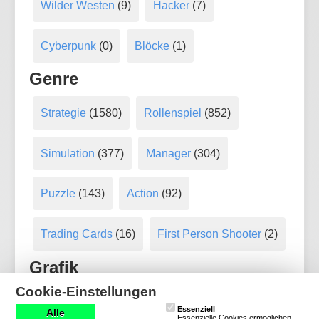
Wilder Westen
(9)
Hacker
(7)
Cyberpunk
(0)
Blöcke
(1)
Genre
Strategie
(1580)
Rollenspiel
(852)
Simulation
(377)
Manager
(304)
Puzzle
(143)
Action
(92)
Trading Cards
(16)
First Person Shooter
(2)
Grafik
Cookie-Einstellungen
Klassisch
(722)
2D
(627)
3D
(265)
Essenziell
Alle
Essenzielle Cookies ermöglichen