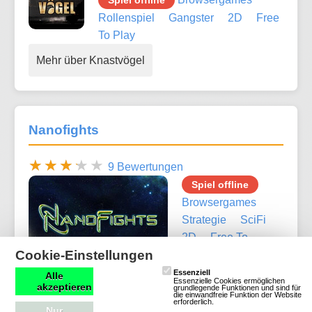
Spiel offline
Rollenspiel
Gangster
2D
Free
To Play
Mehr über Knastvögel
Nanofights
9 Bewertungen
Spiel offline
Browsergames
Strategie
SciFi
2D
Free To
Cookie-Einstellungen
Play
Essenziell
Alle
Essenzielle Cookies ermöglichen
akzeptieren
grundlegende Funktionen und sind für
die einwandfreie Funktion der Website
erforderlich.
Nur