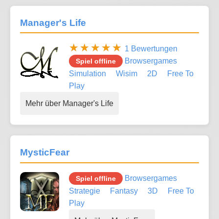
Manager's Life
1 Bewertungen
Browsergames
Spiel offline
Simulation
Wisim
2D
Free To
Play
Mehr über Manager's Life
MysticFear
Browsergames
Spiel offline
Strategie
Fantasy
3D
Free To
Play