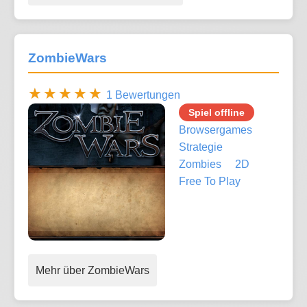
ZombieWars
1 Bewertungen
Spiel offline
Browsergames
Strategie
Zombies
2D
Free To Play
Mehr über ZombieWars