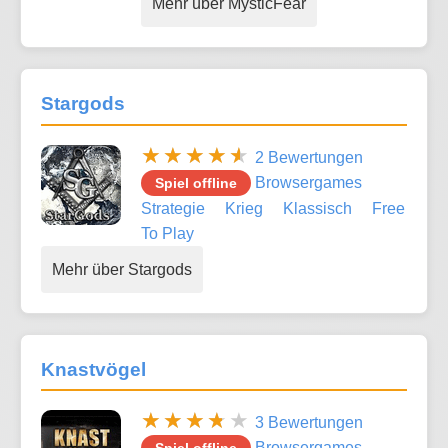
Mehr über MysticFear
Stargods
2 Bewertungen
Browsergames
Spiel offline
Strategie
Krieg
Klassisch
Free
To Play
Mehr über Stargods
Knastvögel
3 Bewertungen
Browsergames