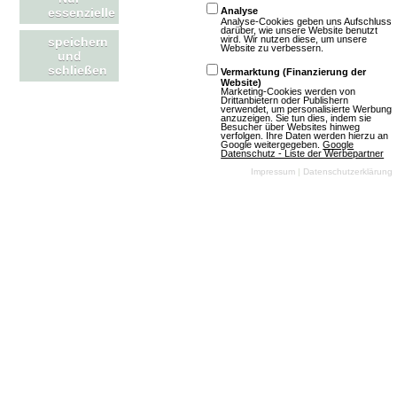
essenzielle
Analyse
Analyse-Cookies geben uns Aufschluss
darüber, wie unsere Website benutzt
wird. Wir nutzen diese, um unsere
speichern
Mehr über Nanofights
Website zu verbessern.
und
schließen
Vermarktung (Finanzierung der
Website)
Marketing-Cookies werden von
Drittanbietern oder Publishern
verwendet, um personalisierte Werbung
anzuzeigen. Sie tun dies, indem sie
Besucher über Websites hinweg
Soccer Viva
verfolgen. Ihre Daten werden hierzu an
Google weitergegeben.
Google
Datenschutz - Liste der Werbepartner
Impressum
|
Datenschutzerklärung
3 Bewertungen
Spiel offline
Browsergames
Manager
Fussball