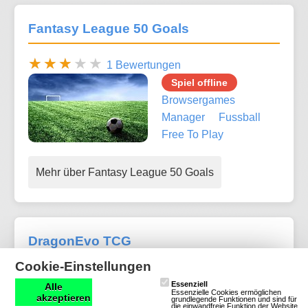
Fantasy League 50 Goals
1 Bewertungen
Spiel offline
Browsergames
Manager
Fussball
Free To Play
Mehr über Fantasy League 50 Goals
DragonEvo TCG
Cookie-Einstellungen
2 Bewertungen
Essenziell
Alle
Essenzielle Cookies ermöglichen
Spiel offline
akzeptieren
grundlegende Funktionen und sind für
die einwandfreie Funktion der Website