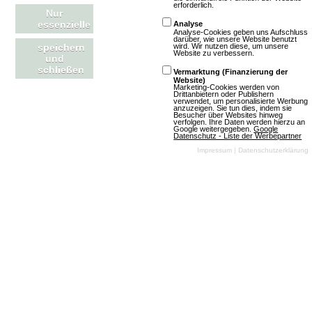
Browsergames
erforderlich.
Nur
Trading Cards
essenzielle
Analyse
Analyse-Cookies geben uns Aufschluss
Fantasy
2D
darüber, wie unsere Website benutzt
wird. Wir nutzen diese, um unsere
speichern
Website zu verbessern.
Free To Play
und
schließen
Vermarktung (Finanzierung der
Website)
Marketing-Cookies werden von
Drittanbietern oder Publishern
verwendet, um personalisierte Werbung
anzuzeigen. Sie tun dies, indem sie
Besucher über Websites hinweg
verfolgen. Ihre Daten werden hierzu an
Google weitergegeben.
Google
Datenschutz - Liste der Werbepartner
Impressum
|
Datenschutzerklärung
Mehr über DragonEvo TCG
Einkaufsmanager
3 Bewertungen
Spiel offline
Browsergames