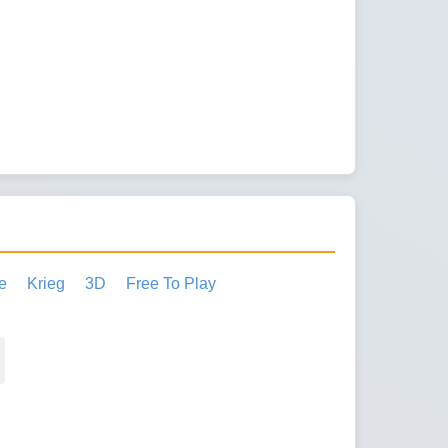
e
Krieg
3D
Free To Play