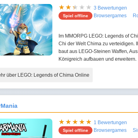
3 Bewertungen
Browsergames
Ro
Spiel offline
Im MMORPG LEGO: Legends of Chima
Chi der Welt Chima zu verteidigen. I
baut aus LEGO-Steinen Waffen, Ausr
Königreich aufbauen und erweitern.
hr über LEGO: Legends of Chima Online
rMania
1 Bewertungen
Browsergames
Si
Spiel offline