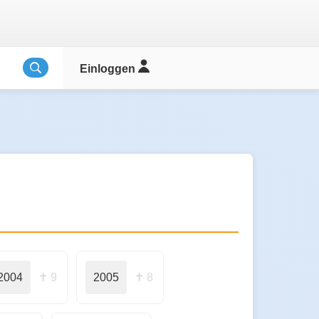
Einloggen
2004
✝ 9
2005
✝ 8