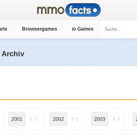
rts
Browsergames
io Games
 Archiv
2001
✝ 3
2002
✝ 5
2003
✝ 9