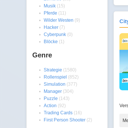
Musik
(15)
Pferde
(11)
Wilder Westen
(9)
Cit
Hacker
(7)
Cyberpunk
(0)
Blöcke
(1)
Genre
Strategie
(1580)
Rollenspiel
(852)
Simulation
(377)
Manager
(304)
Puzzle
(143)
Ver
Action
(92)
Trading Cards
(16)
First Person Shooter
(2)
Me