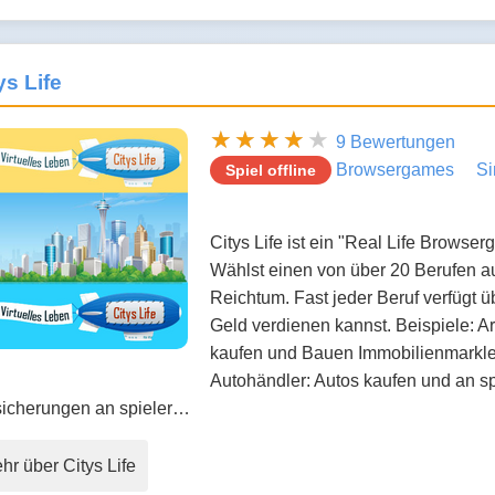
ys Life
9 Bewertungen
Browsergames
Si
Spiel offline
Citys Life ist ein "Real Life Browserg
Wählst einen von über 20 Berufen au
Reichtum. Fast jeder Beruf verfügt 
Geld verdienen kannst. Beispiele: 
kaufen und Bauen Immobilienmarkler
Autohändler: Autos kaufen und an s
sicherungen an spieler…
hr über Citys Life