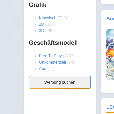
Grafik
Klassisch
(722)
Bra
2D
(627)
3D
(265)
Geschäftsmodell
Free To Play
(1707)
Unkommerziell
(345)
Abo
(41)
Werbung buchen
LE