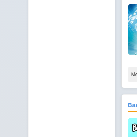
Me
Ba