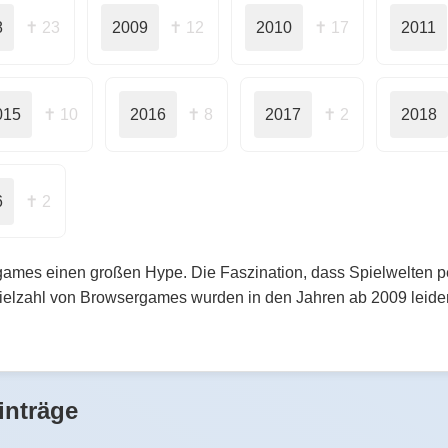
8
✝ 23
2009
✝ 12
2010
✝ 17
2011
015
✝ 10
2016
✝ 8
2017
✝ 2
2018
6
✝ 2
ames einen großen Hype. Die Faszination, dass Spielwelten pers
Vielzahl von Browsergames wurden in den Jahren ab 2009 leider 
inträge