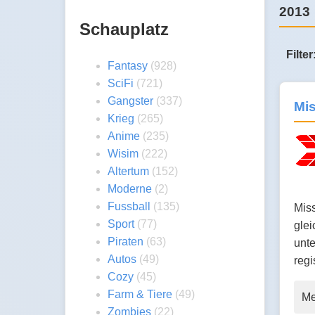
2013
Schauplatz
Filter
Fantasy
(928)
SciFi
(721)
Gangster
(337)
Mi
Krieg
(265)
Anime
(235)
Wisim
(222)
Altertum
(152)
Moderne
(2)
Fussball
(135)
Miss
Sport
(77)
glei
Piraten
(63)
unte
Autos
(49)
regi
Cozy
(45)
Farm & Tiere
(49)
Me
Zombies
(22)