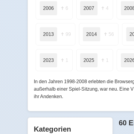
2006
✝ 6
2007
✝ 4
200
2013
✝ 99
2014
✝ 56
2
2023
✝ 1
2025
✝ 1
202
In den Jahren 1998-2008 erlebten die Browserg
außerhalb einer Spiel-Sitzung, war neu. Eine 
ihr Andenken.
60 E
Kategorien