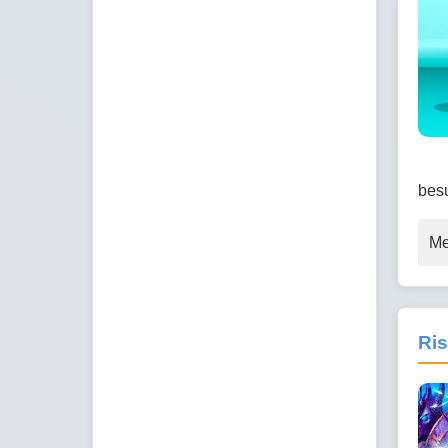
bes
Me
Ris