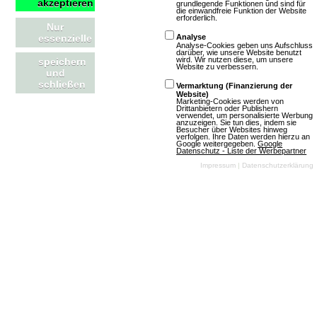
akzeptieren
grundlegende Funktionen und sind für
die einwandfreie Funktion der Website
erforderlich.
Nur
essenzielle
Analyse
Automatendealer
Analyse-Cookies geben uns Aufschluss
darüber, wie unsere Website benutzt
wird. Wir nutzen diese, um unsere
speichern
Website zu verbessern.
und
5 Bewertungen
schließen
Vermarktung (Finanzierung der
Website)
Spiel offline
Marketing-Cookies werden von
Drittanbietern oder Publishern
Browsergames
verwendet, um personalisierte Werbung
anzuzeigen. Sie tun dies, indem sie
Besucher über Websites hinweg
Simulation
verfolgen. Ihre Daten werden hierzu an
Google weitergegeben.
Google
Wisim
2D
Free
Datenschutz - Liste der Werbepartner
To Play
Impressum
|
Datenschutzerklärung
Mehr über Automatendealer