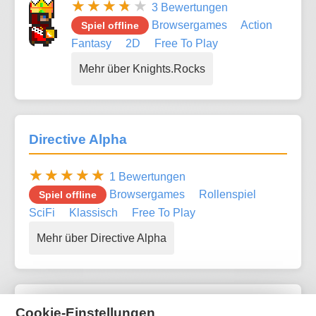
3 Bewertungen
Browsergames
Action
Spiel offline
Fantasy
2D
Free To Play
Mehr über Knights.Rocks
Directive Alpha
1 Bewertungen
Browsergames
Rollenspiel
Spiel offline
SciFi
Klassisch
Free To Play
Mehr über Directive Alpha
ROBOMANIAC
Cookie-Einstellungen