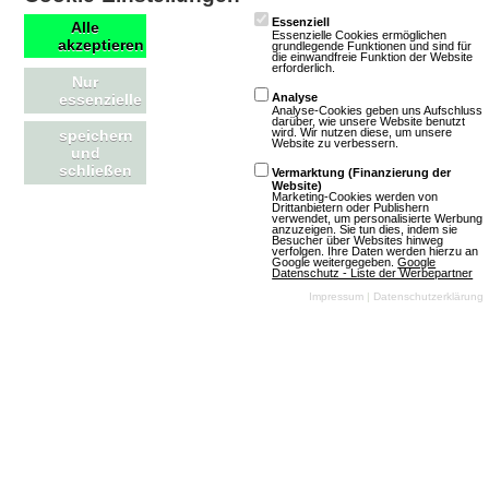
Essenziell
Alle
Essenzielle Cookies ermöglichen
akzeptieren
2 Bewertungen
grundlegende Funktionen und sind für
die einwandfreie Funktion der Website
erforderlich.
Spiel offline
Nur
essenzielle
Analyse
Browsergames
Analyse-Cookies geben uns Aufschluss
darüber, wie unsere Website benutzt
Rollenspiel
wird. Wir nutzen diese, um unsere
speichern
Website zu verbessern.
und
SciFi
2D
Free
schließen
Vermarktung (Finanzierung der
To Play
Website)
Marketing-Cookies werden von
Drittanbietern oder Publishern
verwendet, um personalisierte Werbung
anzuzeigen. Sie tun dies, indem sie
Besucher über Websites hinweg
verfolgen. Ihre Daten werden hierzu an
Google weitergegeben.
Google
Datenschutz - Liste der Werbepartner
Impressum
|
Datenschutzerklärung
Mehr über ROBOMANIAC
Thalions Dragonflight als Browsergame