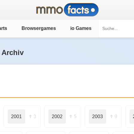
rts
Browsergames
io Games
 Archiv
2001
✝ 3
2002
✝ 5
2003
✝ 9