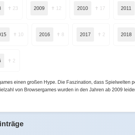
8
✝ 23
2009
✝ 12
2010
✝ 17
2011
015
✝ 10
2016
✝ 8
2017
✝ 2
2018
6
✝ 2
ames einen großen Hype. Die Faszination, dass Spielwelten pers
Vielzahl von Browsergames wurden in den Jahren ab 2009 leider 
inträge