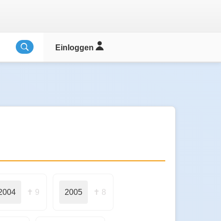
Einloggen
2004
✝ 9
2005
✝ 8