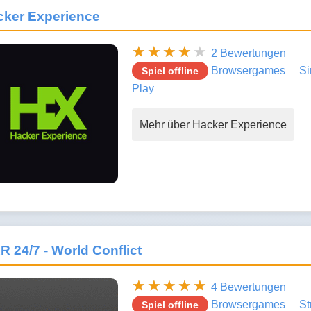
cker Experience
2 Bewertungen
Browsergames
Si
Spiel offline
Play
Mehr über Hacker Experience
 24/7 - World Conflict
4 Bewertungen
Browsergames
St
Spiel offline