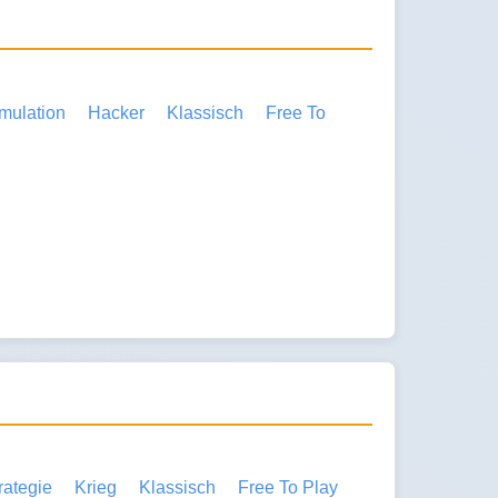
mulation
Hacker
Klassisch
Free To
rategie
Krieg
Klassisch
Free To Play