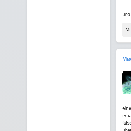
und
Me
Me
eine
erha
fals
übe