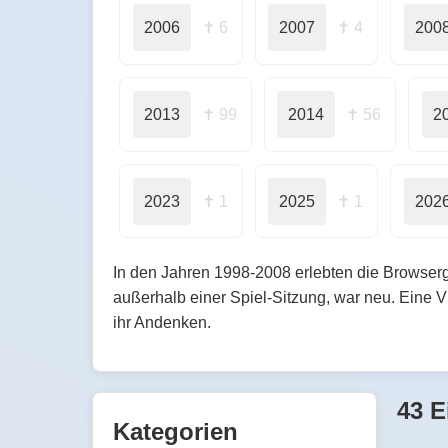
2006
✝ 6
2007
✝ 4
200
2013
✝ 99
2014
✝ 56
2
2023
✝ 1
2025
✝ 1
202
In den Jahren 1998-2008 erlebten die Browserg
außerhalb einer Spiel-Sitzung, war neu. Eine 
ihr Andenken.
43 E
Kategorien