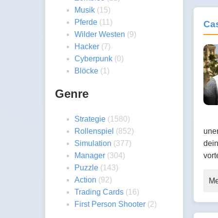
Musik
(15)
Pferde
(11)
Cas
Wilder Westen
(9)
Hacker
(7)
Cyberpunk
(0)
Blöcke
(1)
Genre
Strategie
(1580)
uner
Rollenspiel
(852)
dein
Simulation
(377)
vort
Manager
(304)
Puzzle
(143)
Action
(92)
Me
Trading Cards
(16)
First Person Shooter
(2)