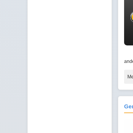
ande
Me
Gen