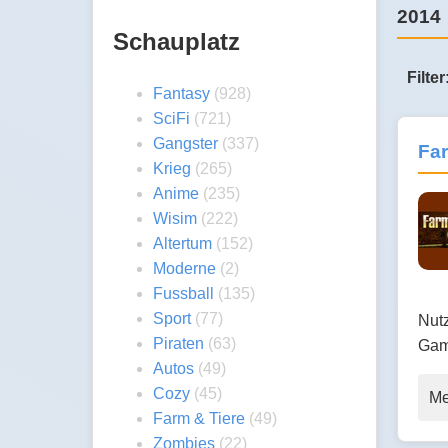
2014
Schauplatz
Filter
Fantasy
(928)
SciFi
(721)
Gangster
(337)
Fa
Krieg
(265)
Anime
(235)
Wisim
(222)
Altertum
(152)
Moderne
(2)
Fussball
(135)
Sport
(77)
Nutz
Piraten
(63)
Gam
Autos
(49)
Cozy
(45)
Me
Farm & Tiere
(49)
Zombies
(22)