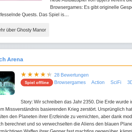
Browsergames: Es gibt originelle Gesp
 fesselnde Quests. Das Spiel is…
hr über Ghosty Manor
ch Arena
28 Bewertungen
Browsergames
Action
SciFi
3
Spiel offline
Story: Wir schreiben das Jahr 2350. Die Erde wurde i
m Missverständnis basierenden Krieg zerstört. Ursprünglich hatt
lten den Planeten ihrer Erzfeinde zu vernichten, aber dank mo
ch berechnet und so verwechselten die Aliens den blauen Planet
rmächtigen Waffen ihrer Gegner fast machtlos gegenüber, kämp