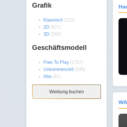
Grafik
Ha
Klassisch
(722)
2D
(627)
3D
(265)
Geschäftsmodell
Free To Play
(1707)
Unkommerziell
(345)
Abo
(41)
Werbung buchen
WAR