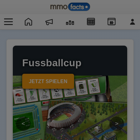
IO
Fussballcup
JETZT SPIELEN
<
>