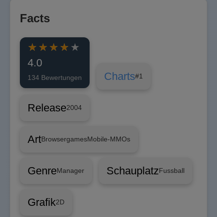
Facts
4.0
Charts
#1
134 Bewertungen
Release
2004
Art
Browsergames
Mobile-MMOs
Genre
Schauplatz
Manager
Fussball
Grafik
2D