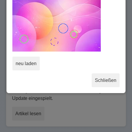
Umfangreiches Update
(30.06.2008,
17:29:35) Die
Mediatainment
GmbH hat nach
Beendigung der
Gamed!de
neu laden
Europameisterschaft
2008 für
Schließen
Fussballcup.de am
Montag, den 30.06.2008 ein neues umfangreiches
Update eingespielt.
Artikel lesen