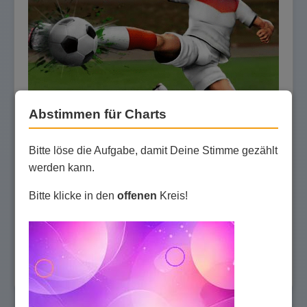
Abstimmen für Charts
(06.12.2017, 12:00:00) Lange Zeit war es ruhig
Bitte löse die Aufgabe, damit Deine Stimme gezählt
geworden um die Darmstädter Spieleschmiede.
werden kann.
Nun gibt es Neuigkeiten, denn playzo übernimmt
zum 1. Dezember 2017 den Fußball Manager
Bitte klicke in den
offenen
Kreis!
Fussballcup, World of Crime und 1001 von
Mediatainment.
Artikel lesen