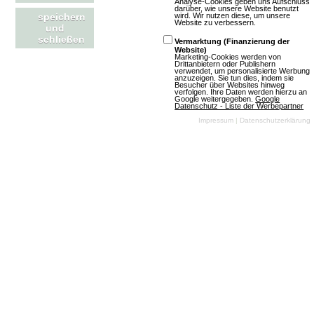
Analyse-Cookies geben uns Aufschluss
darüber, wie unsere Website benutzt
wird. Wir nutzen diese, um unsere
speichern
Website zu verbessern.
und
schließen
Vermarktung (Finanzierung der
Mehr über gimigames
Website)
Marketing-Cookies werden von
Drittanbietern oder Publishern
verwendet, um personalisierte Werbung
anzuzeigen. Sie tun dies, indem sie
Besucher über Websites hinweg
verfolgen. Ihre Daten werden hierzu an
Google weitergegeben.
Google
Datenschutz - Liste der Werbepartner
Rise of Mythos
Impressum
|
Datenschutzerklärung
2 Bewertungen
Spiel offline
Browsergames
Trading Cards
Fantasy
2D
Free To Play