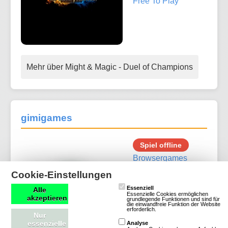
Free To Play
Mehr über Might & Magic - Duel of Champions
gimigames
Spiel offline
Browsergames
Trading Cards
Cookie-Einstellungen
Essenziell
Alle
Essenzielle Cookies ermöglichen
akzeptieren
grundlegende Funktionen und sind für
die einwandfreie Funktion der Website
erforderlich.
Nur
essenzielle
Analyse