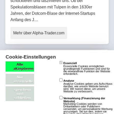
schockieren und faszinieren uns. Ob bei
Spekulationsblasen mit Tulpen in den 1630er
Jahren, der Dotcom-Blase der Internet-Startups
Anfang des J…
Mehr über Alpha-Trader.com
Cookie-Einstellungen
Skyrama
Essenziell
Alle
Essenzielle Cookies ermöglichen
akzeptieren
grundlegende Funktionen und sind für
die einwandfreie Funktion der Website
318 Bewertungen
erforderlich.
Nur
Browsergames
essenzielle
Analyse
Analyse-Cookies geben uns Aufschluss
Simulation
darüber, wie unsere Website benutzt
wird. Wir nutzen diese, um unsere
speichern
Wisim
2D
Free
Website zu verbessern.
und
To Play
schließen
Vermarktung (Finanzierung der
Website)
Marketing-Cookies werden von
Drittanbietern oder Publishern
In SkyRama, in
verwendet, um personalisierte Werbung
anzuzeigen. Sie tun dies, indem sie