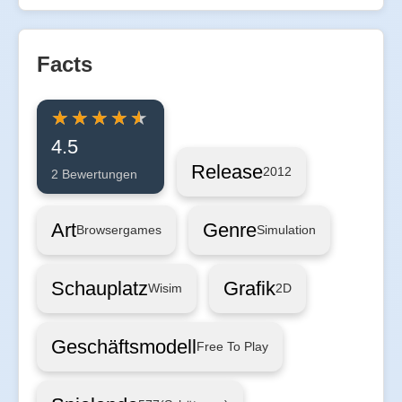
Facts
4.5
Release
2012
2 Bewertungen
Art
Genre
Browsergames
Simulation
Schauplatz
Grafik
Wisim
2D
Geschäftsmodell
Free To Play