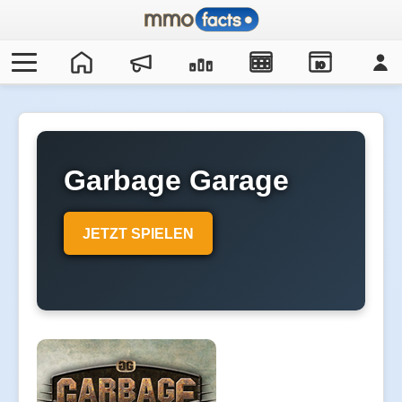
IO
Garbage Garage
JETZT SPIELEN