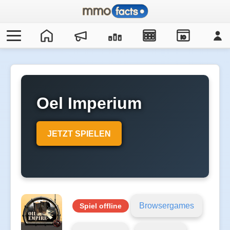
IO
Oel Imperium
JETZT SPIELEN
Browsergames
Spiel offline