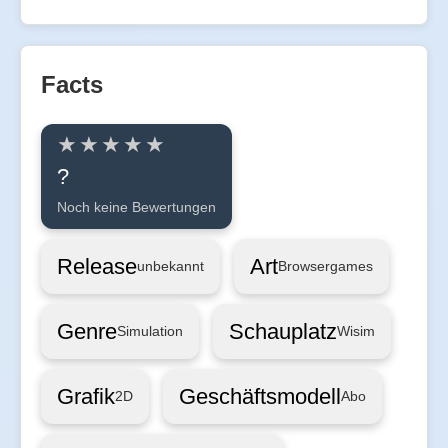
Facts
?
Noch keine Bewertungen
Release
Art
unbekannt
Browsergames
Genre
Schauplatz
Simulation
Wisim
Grafik
Geschäftsmodell
2D
Abo