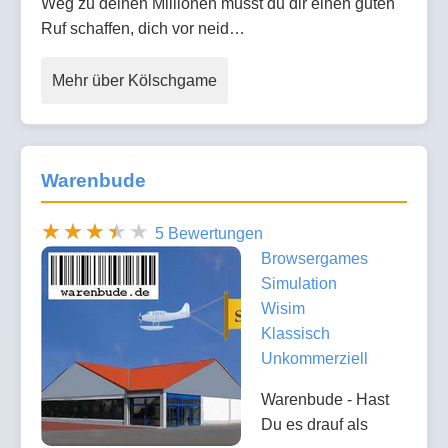
Weg zu deinen Millionen musst du dir einen guten
Ruf schaffen, dich vor neid…
Mehr über Kölschgame
Warenbude
5 Bewertungen
Browsergames
Simulation
Wisim
Klassisch
Unkommerziell
Warenbude - Hast
Du es drauf als