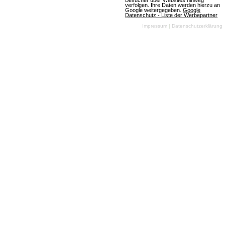
Besucher über Websites hinweg
simulation
verfolgen. Ihre Daten werden hierzu an
Google weitergegeben.
Google
Datenschutz - Liste der Werbepartner
Impressum
|
Datenschutzerklärung
VenPlaza
2 Bewertungen
Browsergames
Simulation
Wisim
2D
Free To Play
Bei VenPlaza verschmelzen
Avatarchat und Browserspiel
nahtlos miteinander. In dieser
Wirtschaftssimulation
übernimmst Du die Rolle eines jungen
Automatenhändlers und beziehst Dein eigenes
Zuhause in einer grafisch umgesetzten Spielwelt.
Zu den weniger charmanten Nachbarn gehören