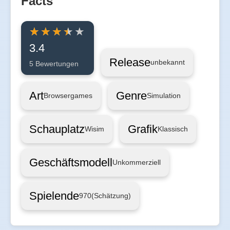
Facts
3.4
Release
unbekannt
5 Bewertungen
Art
Genre
Browsergames
Simulation
Schauplatz
Grafik
Wisim
Klassisch
Geschäftsmodell
Unkommerziell
Spielende
970
(Schätzung)