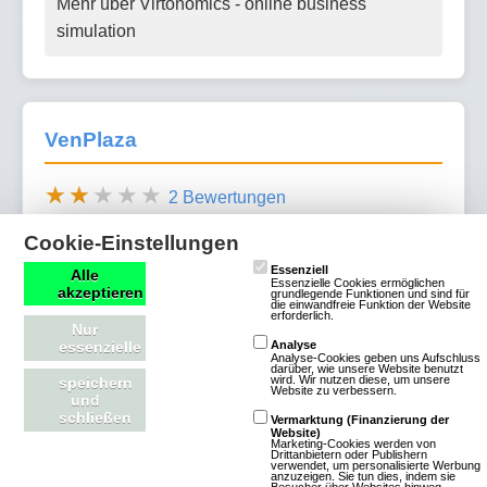
Mehr über Virtonomics - online business
simulation
VenPlaza
2 Bewertungen
Browsergames
Simulation
Cookie-Einstellungen
Wisim
2D
Free To Play
Essenziell
Alle
Essenzielle Cookies ermöglichen
akzeptieren
Bei VenPlaza verschmelzen
grundlegende Funktionen und sind für
die einwandfreie Funktion der Website
erforderlich.
Avatarchat und Browserspiel
Nur
essenzielle
Analyse
nahtlos miteinander. In dieser
Analyse-Cookies geben uns Aufschluss
darüber, wie unsere Website benutzt
Wirtschaftssimulation
wird. Wir nutzen diese, um unsere
speichern
Website zu verbessern.
und
übernimmst Du die Rolle eines jungen
schließen
Vermarktung (Finanzierung der
Automatenhändlers und beziehst Dein eigenes
Website)
Marketing-Cookies werden von
Drittanbietern oder Publishern
Zuhause in einer grafisch umgesetzten Spielwelt.
verwendet, um personalisierte Werbung
anzuzeigen. Sie tun dies, indem sie
Zu den weniger charmanten Nachbarn gehören