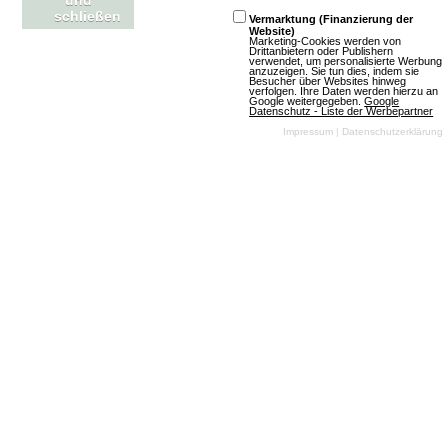
und
schließen
Vermarktung (Finanzierung der
Website)
Marketing-Cookies werden von
Drittanbietern oder Publishern
verwendet, um personalisierte Werbung
anzuzeigen. Sie tun dies, indem sie
Besucher über Websites hinweg
verfolgen. Ihre Daten werden hierzu an
Mehr über Escaria
Google weitergegeben.
Google
Datenschutz - Liste der Werbepartner
Impressum
|
Datenschutzerklärung
Neosaurs
Spiel offline
Browsergames
Rollenspiel
Altertum
2D
Free To Play