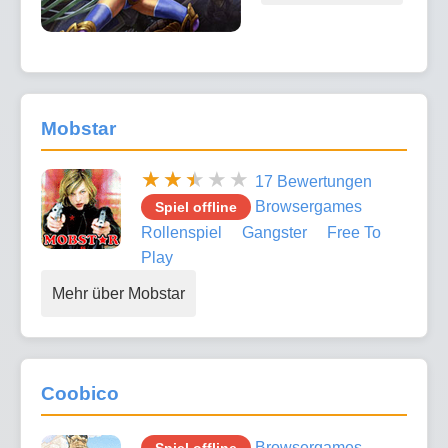
Mobstar
17 Bewertungen
Browsergames
Spiel offline
Rollenspiel
Gangster
Free To
Play
Mehr über Mobstar
Coobico
Browsergames
Spiel offline