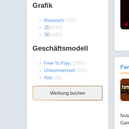
Grafik
Klassisch
(722)
2D
(627)
3D
(265)
Geschäftsmodell
Free To Play
(1707)
Fa
Unkommerziell
(345)
Abo
(41)
Werbung buchen
Nutz
Gam