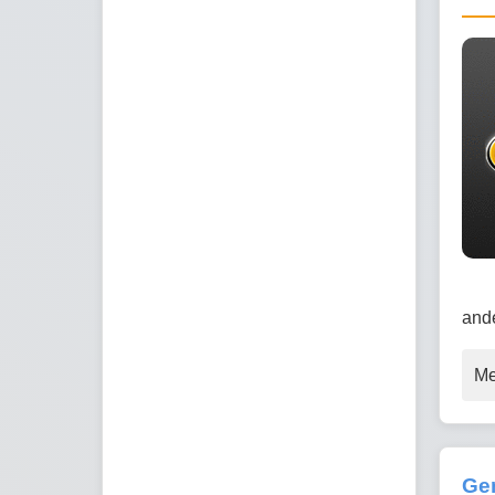
ande
Me
Gen