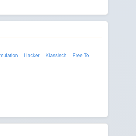
mulation
Hacker
Klassisch
Free To