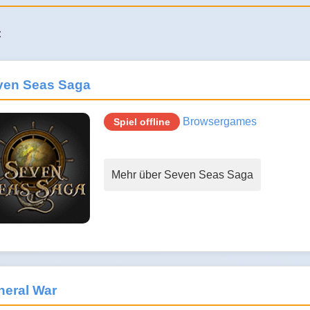
:
ven Seas Saga
Browsergames
Spiel offline
Mehr über Seven Seas Saga
neral War