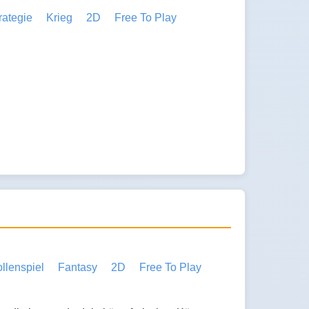
rategie
Krieg
2D
Free To Play
llenspiel
Fantasy
2D
Free To Play