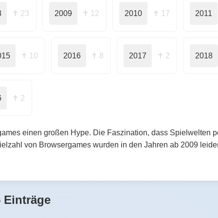
8
✝ 23
2009
✝ 12
2010
✝ 17
2011
015
✝ 10
2016
✝ 8
2017
✝ 2
2018
6
✝ 2
ames einen großen Hype. Die Faszination, dass Spielwelten pers
Vielzahl von Browsergames wurden in den Jahren ab 2009 leider 
 Einträge