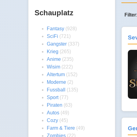
Schauplatz
Filter
Fantasy
(928)
SciFi
(721)
Se
Gangster
(337)
Krieg
(265)
Anime
(235)
Wisim
(222)
Altertum
(152)
Moderne
(2)
Fussball
(135)
Sport
(77)
Piraten
(63)
Autos
(49)
Cozy
(45)
Ge
Farm & Tiere
(49)
Zombies
(22)