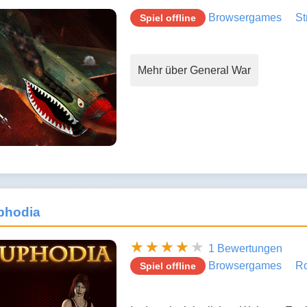
Browsergames
St
Spiel offline
Mehr über General War
phodia
1 Bewertungen
Browsergames
Ro
Spiel offline