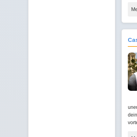
Me
Cas
uner
dein
vort