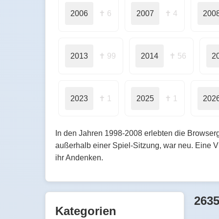
2006
✝ 6
2007
✝ 4
200
2013
✝ 99
2014
✝ 56
2
2023
✝ 1
2025
✝ 1
202
In den Jahren 1998-2008 erlebten die Browserg
außerhalb einer Spiel-Sitzung, war neu. Eine 
ihr Andenken.
2635
Kategorien