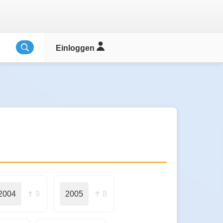
Einloggen
2004
✝ 9
2005
✝ 8