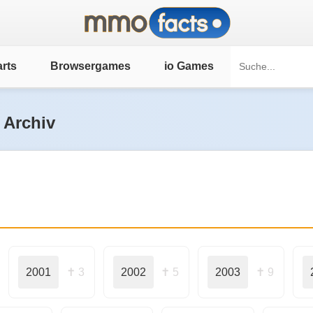
rts
Browsergames
io Games
 Archiv
2001
✝ 3
2002
✝ 5
2003
✝ 9