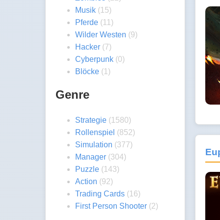
Musik
(15)
Pferde
(11)
Wilder Westen
(9)
Hacker
(7)
Cyberpunk
(0)
Blöcke
(1)
Genre
Strategie
(1580)
Rollenspiel
(852)
Simulation
(377)
Eu
Manager
(304)
Puzzle
(143)
Action
(92)
Trading Cards
(16)
First Person Shooter
(2)