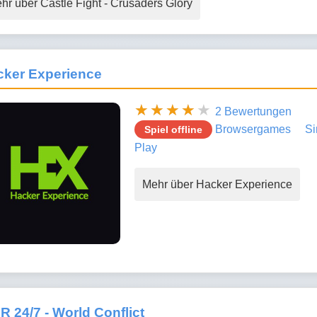
hr über Castle Fight - Crusaders Glory
cker Experience
2 Bewertungen
Browsergames
Si
Spiel offline
Play
Mehr über Hacker Experience
 24/7 - World Conflict