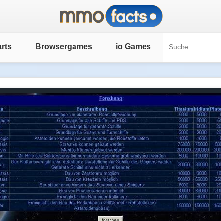
rts
Browsergames
io Games