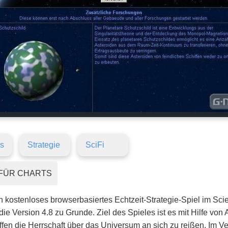
s
Strategie
SciFi
FÜR CHARTS
in kostenloses browserbasiertes Echtzeit-Strategie-Spiel im Sc
ie Version 4.8 zu Grunde. Ziel des Spieles ist es mit Hilfe von A
en die Herrschaft über das Universum an sich zu reißen. Im Ver