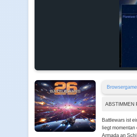
Browsergame
ABSTIMMEN 
Battlewars ist e
liegt momentan d
Armada an Schiff