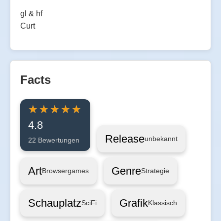
gl & hf
Curt
Facts
4.8
Release
unbekannt
22 Bewertungen
Art
Genre
Browsergames
Strategie
Schauplatz
Grafik
SciFi
Klassisch