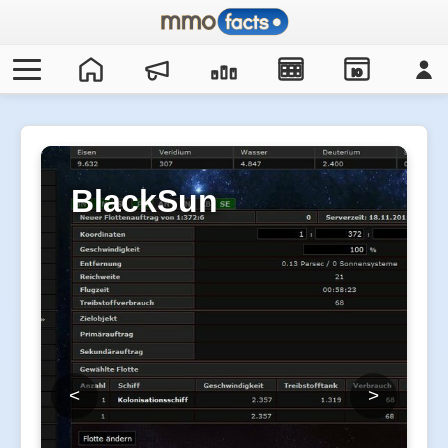
IO
BlackSun
<
>