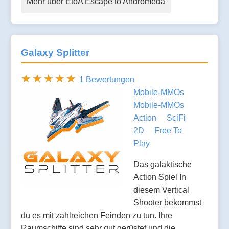
Mehr über EtoA Escape to Andromeda
Galaxy Splitter
1 Bewertungen
Mobile-MMOs
Mobile-MMOs
Action
SciFi
2D
Free To
Play
Das galaktische
Action Spiel In
diesem Vertical
Shooter bekommst
du es mit zahlreichen Feinden zu tun. Ihre
Raumschiffe sind sehr gut gerüstet und die