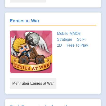
Eenies at War
Mobile-MMOs
Strategie
SciFi
2D
Free To Play
Mehr über Eenies at War