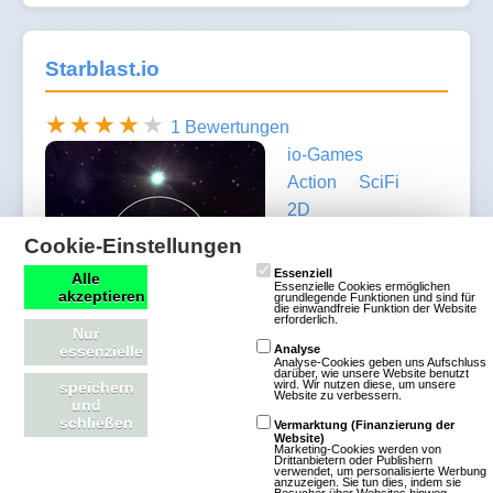
Starblast.io
1 Bewertungen
io-Games
Action
SciFi
2D
Unkommerziell
Cookie-Einstellungen
Essenziell
Alle
Starblast.io ist ein
Essenzielle Cookies ermöglichen
akzeptieren
grundlegende Funktionen und sind für
spannendes
die einwandfreie Funktion der Website
erforderlich.
Nur
Weltraum-
essenzielle
Analyse
Multiplayer-Spiel,
Analyse-Cookies geben uns Aufschluss
darüber, wie unsere Website benutzt
wird. Wir nutzen diese, um unsere
speichern
das du direkt im Browser spielen kannst. Du
Website zu verbessern.
und
steuerst ein Raumschiff, sammelst Edelsteine aus
schließen
Vermarktung (Finanzierung der
Website)
Asteroiden und nutzt sie, um dein Schiff Schritt für
Marketing-Cookies werden von
Drittanbietern oder Publishern
verwendet, um personalisierte Werbung
Schritt aufzurüsten. Während du stärker wirst, triffst
anzuzeigen. Sie tun dies, indem sie