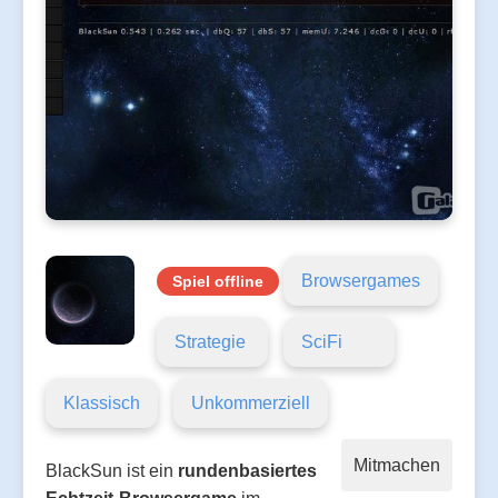
Browsergames
Spiel offline
Strategie
SciFi
Klassisch
Unkommerziell
Mitmachen
BlackSun ist ein
rundenbasiertes