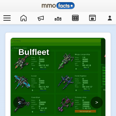
IO
Bulfleet
<
>