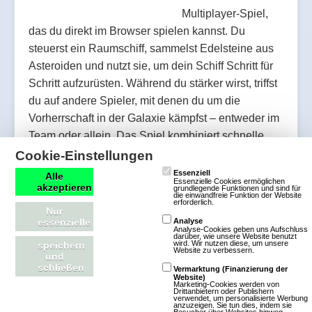
Multiplayer-Spiel,
das du direkt im Browser spielen kannst. Du
steuerst ein Raumschiff, sammelst Edelsteine aus
Asteroiden und nutzt sie, um dein Schiff Schritt für
Schritt aufzurüsten. Während du stärker wirst, triffst
du auf andere Spieler, mit denen du um die
Vorherrschaft in der Galaxie kämpfst – entweder im
Team oder allein. Das Spiel kombiniert schnelle
Action mit Strategie: Du entscheidest selbst, ob du
Cookie-Einstellungen
dich zuerst auf das Sammeln von Resso…
Essenziell
Alle
Essenzielle Cookies ermöglichen
akzeptieren
grundlegende Funktionen und sind für
die einwandfreie Funktion der Website
erforderlich.
Mehr über Starblast.io
Nur
essenzielle
Analyse
Analyse-Cookies geben uns Aufschluss
darüber, wie unsere Website benutzt
wird. Wir nutzen diese, um unsere
speichern
Website zu verbessern.
und
schließen
Vermarktung (Finanzierung der
Star Legends
Website)
Marketing-Cookies werden von
Drittanbietern oder Publishern
verwendet, um personalisierte Werbung
anzuzeigen. Sie tun dies, indem sie