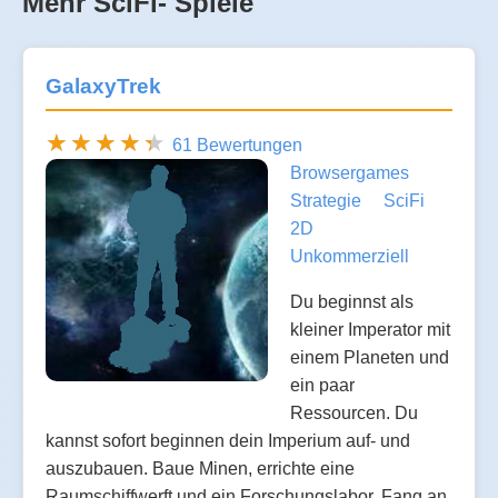
Mehr SciFi- Spiele
GalaxyTrek
61 Bewertungen
Browsergames
Strategie
SciFi
2D
Unkommerziell
Du beginnst als
kleiner Imperator mit
einem Planeten und
ein paar
Ressourcen. Du
kannst sofort beginnen dein Imperium auf- und
auszubauen. Baue Minen, errichte eine
Raumschiffwerft und ein Forschungslabor. Fang an