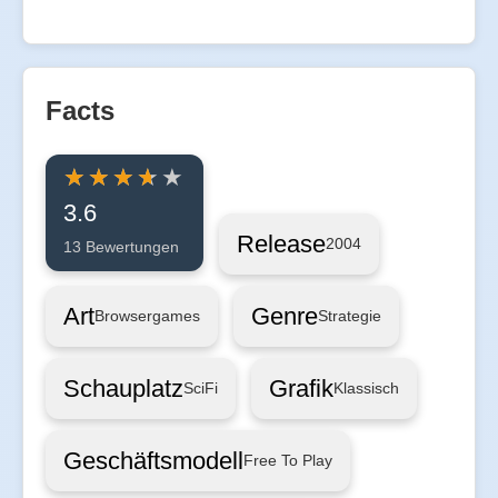
Facts
3.6
Release
2004
13 Bewertungen
Art
Genre
Browsergames
Strategie
Schauplatz
Grafik
SciFi
Klassisch
Geschäftsmodell
Free To Play