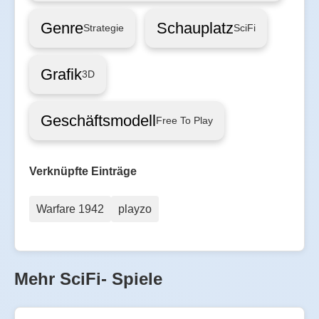
Genre
Schauplatz
Strategie
SciFi
Grafik
3D
Geschäftsmodell
Free To Play
Verknüpfte Einträge
Warfare 1942
playzo
Mehr SciFi- Spiele