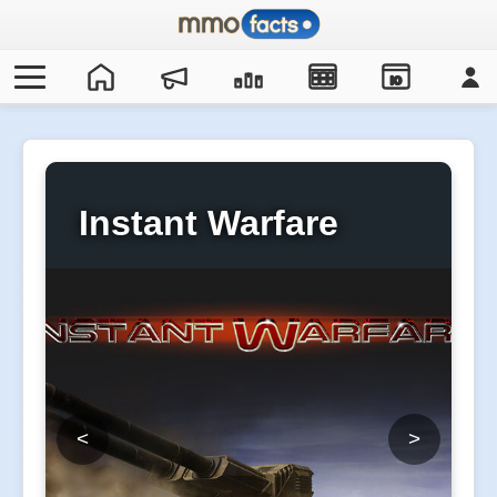
IO
Instant Warfare
<
>