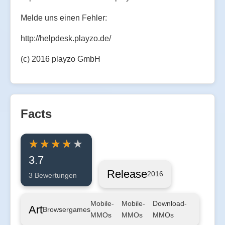
Melde uns einen Fehler:
http://helpdesk.playzo.de/
(c) 2016 playzo GmbH
Facts
3.7
Release
2016
3 Bewertungen
Mobile-
Mobile-
Download-
Art
Browsergames
MMOs
MMOs
MMOs