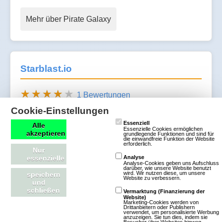
Mehr über Pirate Galaxy
Starblast.io
1 Bewertungen
io-Games
Cookie-Einstellungen
Action
SciFi
Essenziell
Alle
Essenzielle Cookies ermöglichen
2D
akzeptieren
grundlegende Funktionen und sind für
die einwandfreie Funktion der Website
Unkommerziell
erforderlich.
Nur
essenzielle
Analyse
Analyse-Cookies geben uns Aufschluss
Starblast.io ist ein
darüber, wie unsere Website benutzt
wird. Wir nutzen diese, um unsere
speichern
spannendes
Website zu verbessern.
und
Weltraum-
schließen
Vermarktung (Finanzierung der
Website)
Multiplayer-Spiel,
Marketing-Cookies werden von
Drittanbietern oder Publishern
verwendet, um personalisierte Werbung
das du direkt im Browser spielen kannst. Du
anzuzeigen. Sie tun dies, indem sie