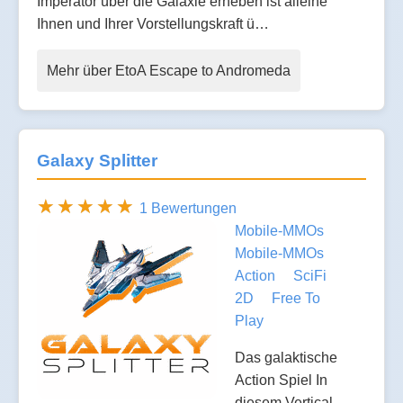
Imperator über die Galaxie erheben ist alleine
Ihnen und Ihrer Vorstellungskraft ü…
Mehr über EtoA Escape to Andromeda
Galaxy Splitter
1 Bewertungen
Mobile-MMOs
Mobile-MMOs
Action
SciFi
2D
Free To
Play
Das galaktische
Action Spiel In
diesem Vertical