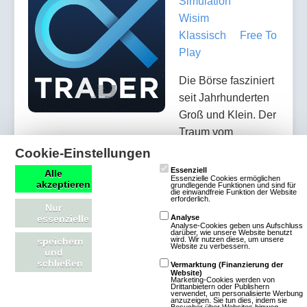
Simulation
Wisim
Klassisch
Free To
Play
Die Börse fasziniert
seit Jahrhunderten
Groß und Klein. Der
Traum vom
schnellen Geld, die Gier nach Reichtum, Macht und
Cookie-Einstellungen
Erfolg und das Streben nach Glück treiben die
Essenziell
Alle
Essenzielle Cookies ermöglichen
Menschen zum Handel mit Wertpapieren. Die
akzeptieren
grundlegende Funktionen und sind für
die einwandfreie Funktion der Website
Faszination des FinanzmarktsImmer wieder findet
erforderlich.
Nur
der Finanzmarkt seinen Weg in unser Bewusstsein:
essenzielle
Analyse
Analyse-Cookies geben uns Aufschluss
darüber, wie unsere Website benutzt
Finanzkrise, Bankenpleiten, Suprime Kredite usw.
wird. Wir nutzen diese, um unsere
speichern
Website zu verbessern.
schockieren und faszinieren uns. Ob bei
und
schließen
Vermarktung (Finanzierung der
Spekulationsblasen mit Tulpen in den 1630er
Website)
Marketing-Cookies werden von
Jahren, der Dotcom-Blase der Internet-Startups
Drittanbietern oder Publishern
verwendet, um personalisierte Werbung
anzuzeigen. Sie tun dies, indem sie
Anfang des J…