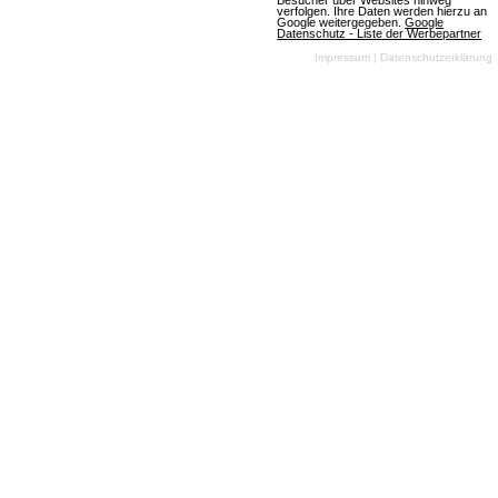
Besucher über Websites hinweg
verfolgen. Ihre Daten werden hierzu an
Google weitergegeben.
Google
Datenschutz - Liste der Werbepartner
Mehr über Alpha-Trader.com
Impressum
|
Datenschutzerklärung
Skyrama
318 Bewertungen
Browsergames
Simulation
Wisim
2D
Free
To Play
In SkyRama, in
Zusammenarbeit mit
dem
österreichischen
Studio Sproing