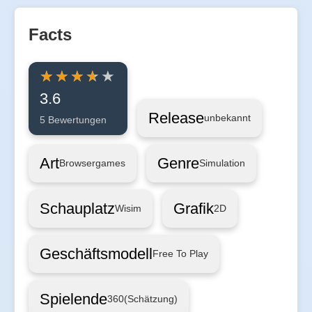
Facts
3.6
Release
unbekannt
5 Bewertungen
Art
Genre
Browsergames
Simulation
Schauplatz
Grafik
Wisim
2D
Geschäftsmodell
Free To Play
Spielende
360
(Schätzung)