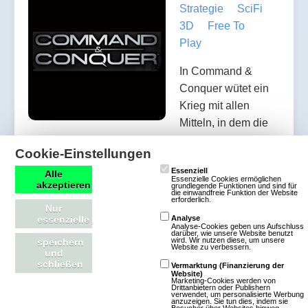
Strategie
SciFi
3D
Free To
Play
In Command &
Conquer wütet ein
Krieg mit allen
Mitteln, in dem die
Spieler die Kontrolle
Cookie-Einstellungen
über verschiedene Gruppierungen übernehmen,
Essenziell
um Ressourcen kämpfen, Stützpunkte aufbauen
Alle
Essenzielle Cookies ermöglichen
akzeptieren
grundlegende Funktionen und sind für
und eine gewaltige Armee aus Panzern, Soldaten
die einwandfreie Funktion der Website
erforderlich.
und Flugzeugen in die Schlacht führen. Mit
Nur
essenzielle
Analyse
unglaublich detaillierten Einheiten, voll
Analyse-Cookies geben uns Aufschluss
darüber, wie unsere Website benutzt
wird. Wir nutzen diese, um unsere
speichern
zerstörbaren Umgebungen, dynamischer Physik
Website zu verbessern.
und
und fantastischer Grafik wird Command & Conquer
schließen
Vermarktung (Finanzierung der
Website)
ganz neue Maßstäbe für die Erwartungen der
Marketing-Cookies werden von
Drittanbietern oder Publishern
Spieler an ein Strategiespiel s…
verwendet, um personalisierte Werbung
anzuzeigen. Sie tun dies, indem sie