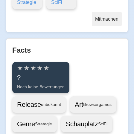
Strategie
SciFi
Mitmachen
Facts
?
Noch keine Bewertungen
Release
Art
unbekannt
Browsergames
Genre
Schauplatz
Strategie
SciFi