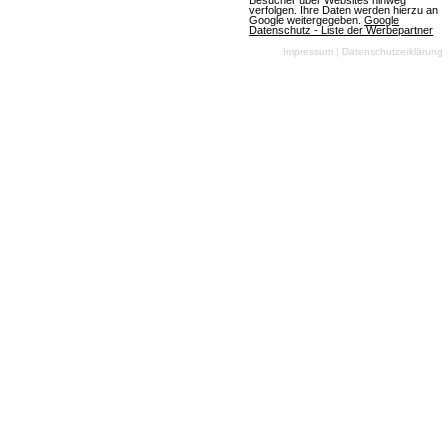
Besucher über Websites hinweg
verfolgen. Ihre Daten werden hierzu an
Google weitergegeben.
Google
Mehr über Command and Conquer
Datenschutz - Liste der Werbepartner
Impressum
|
Datenschutzerklärung
Warframe
Download-MMOs
Action
SciFi
3D
Free To
Play
In Warframe
übernehmen die
Spieler die Rolle
eines Tenno,
Mitglied einer uralten Rasse, die nach Jahren des
Kälteschlafs erweckt wurde, um die Galaxie von