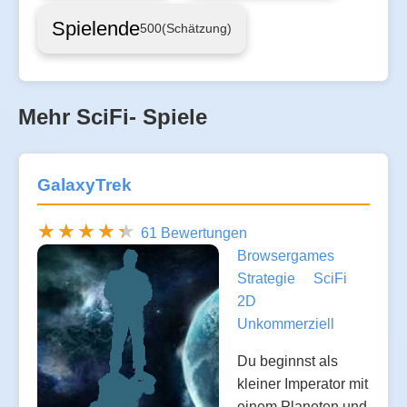
Spielende
500
(Schätzung)
Mehr SciFi- Spiele
GalaxyTrek
61 Bewertungen
Browsergames
Strategie
SciFi
2D
Unkommerziell
Du beginnst als
kleiner Imperator mit
einem Planeten und