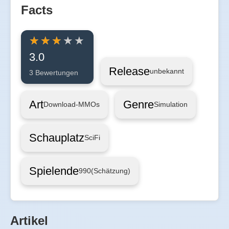
Facts
3.0
Release
unbekannt
3 Bewertungen
Art
Genre
Download-MMOs
Simulation
Schauplatz
SciFi
Spielende
990
(Schätzung)
Artikel