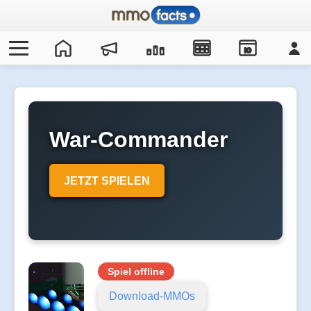
IO
War-Commander
JETZT SPIELEN
Spiel offline
Download-MMOs