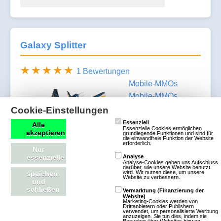
Galaxy Splitter
1 Bewertungen
Mobile-MMOs
Mobile-MMOs
Action
SciFi
Cookie-Einstellungen
2D
Free To
Essenziell
Alle
Essenzielle Cookies ermöglichen
akzeptieren
Play
grundlegende Funktionen und sind für
die einwandfreie Funktion der Website
erforderlich.
Nur
Das galaktische
essenzielle
Analyse
Analyse-Cookies geben uns Aufschluss
Action Spiel In
darüber, wie unsere Website benutzt
wird. Wir nutzen diese, um unsere
speichern
diesem Vertical
Website zu verbessern.
und
schließen
Shooter bekommst
Vermarktung (Finanzierung der
Website)
du es mit zahlreichen Feinden zu tun. Ihre
Marketing-Cookies werden von
Drittanbietern oder Publishern
verwendet, um personalisierte Werbung
Raumschiffe sind sehr gut gerüstet und die
anzuzeigen. Sie tun dies, indem sie