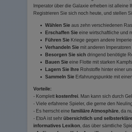
Imperator über die Galaxie erheben ist alleine 
Registrieren Sie sich noch heute, und stellen S
Wählen Sie
aus zehn verschiedenen Rasse
Erschaffen Sie
eine wirtschaftliche und 
Führen Sie
Kriege gegen andere Imperie
Verhandeln Sie
mit anderen Imperatore
Besorgen Sie sich
dringend benötigte R
Bauen Sie
eine Flotte mit starken Kampf
Lagern Sie Ihre
Rohstoffe hinter einer u
Sammeln Sie
Erfahrungspunkte mit einem 
Vorteile:
- Komplett
kostenfrei
. Man kann sich durch Geld
- Viele erfahrene Spieler, die gerne den Neuli
- Es herrscht eine
familiäre Atmosphäre
, da n
- EtoA ist sehr
übersichtlich und selbsterklä
informatives Lexikon
, das über sämtliche Spie