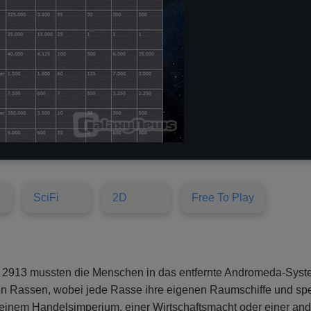
SciFi
2D
Free To Play
o 2913 mussten die Menschen in das entfernte Andromeda-Syste
hen Rassen, wobei jede Rasse ihre eigenen Raumschiffe und spez
, einem Handelsimperium, einer Wirtschaftsmacht oder einer a