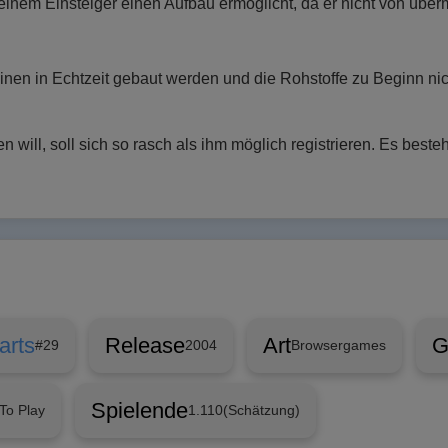
 einem Einsteiger einen Aufbau ermöglicht, da er nicht von übe
inen in Echtzeit gebaut werden und die Rohstoffe zu Beginn ni
 will, soll sich so rasch als ihm möglich registrieren. Es bes
arts
Release
Art
G
#29
2004
Browsergames
Spielende
To Play
1.110
(Schätzung)