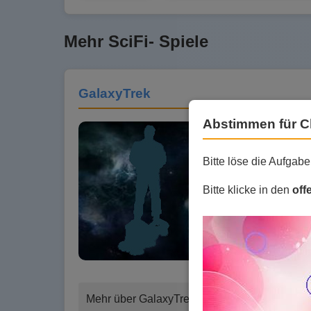
Mehr SciFi- Spiele
GalaxyTrek
Abstimmen für C
Browsergames
Bitte löse die Aufgab
Bitte klicke in den
off
Du beginnst als
und auszubauen.
und neue Planet
Ressourcen. Gal
es besonders g
Mehr über GalaxyTrek