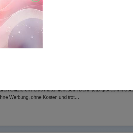
56 Bewertungen
Strategie
SciFi
Klassisch
Free To Play
einer imperialen Weltraum-Großmacht eroberst Du unerforscht
r auf Angriff und Verteidigung: die strategische Kriegführung 
paceinvasion ist völlig kostenlos Du kannst alle Features die
ren Offizieren? Das muss nicht sein! Denn jetzt gibt es mit S
ohne Werbung, ohne Kosten und trot…