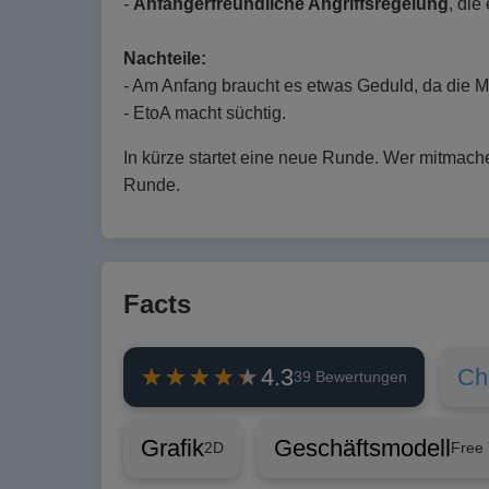
-
Anfängerfreundliche Angriffsregelung
, die
Nachteile:
- Am Anfang braucht es etwas Geduld, da die M
- EtoA macht süchtig.
In kürze startet eine neue Runde. Wer mitmachen
Runde.
Facts
Ch
4.3
39 Bewertungen
Grafik
Geschäftsmodell
2D
Free 