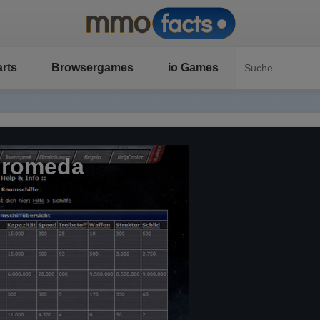
rts
Browsergames
io Games
dromeda