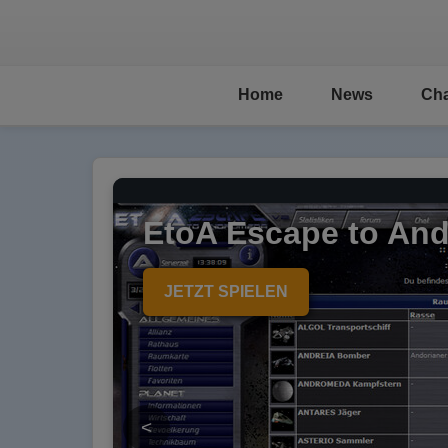
Home
News
Cha
EtoA Escape to An
JETZT SPIELEN
<