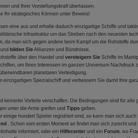
Ihnen und Ihrer Vorstellungskraft überlassen.
ie Ihr strategisches Können unter Beweis!
n eine aus und erhalte dadurch einzigartige Schiffe und takti
militärische Infrastruktur um das Streben nach den neuesten t
n, da man sich gegen andere beim Kampf um die Rohstoffe dur
n und
bilden Sie
Allianzen und Bündnisse.
ohstoffe über den Handel und
versteigern Sie
Schiffe im Marktp
schiffen, um Ihren Interessen im ganzen Universum Nachdruck z
nüberwindbaren planetaren Verteidigung.
einzigartigen Spezialschiff und verbessern Sie damit Ihre ganz
 keinerlei Vorteile verschaffen. Die Bedingungen sind für alle g
ngen unter die Arme greifen und
Tipps
geben.
ur einige hundert Spieler registriert sind, so kann man sich auch
rend
. Schon vom ersten Moment an findet man sich zurecht und fa
linhalte informiert, oder ein
Hilfecenter
und ein
Forum
, wo Fra