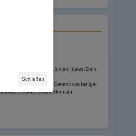
e Planeten, gründest Kolonien, rüstest Dein
steht im Fokus von
Schließen
ses Space-Games nutzen! Genervt von lästiger
paceinvasion einen neuen Stern am