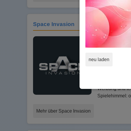
Space Invasion
Browsergames
neu laden
Als Commander D
Flottengeschwade
Spaceinvasion!S
Werbung und teu
Spielehimmel: 
Mehr über Space Invasion