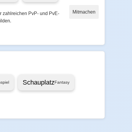
Mitmachen
r zahlreichen PvP- und PvE-
ilden.
Schauplatz
spiel
Fantasy