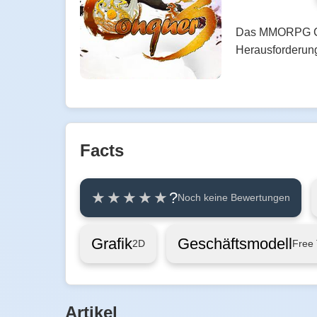
Das MMORPG Conq
Herausforderung
Facts
?
Noch keine Bewertungen
Grafik
Geschäftsmodell
2D
Free 
Artikel