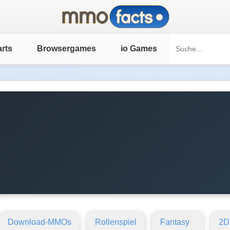
rts
Browsergames
io Games
Download-MMOs
Rollenspiel
Fantasy
2D