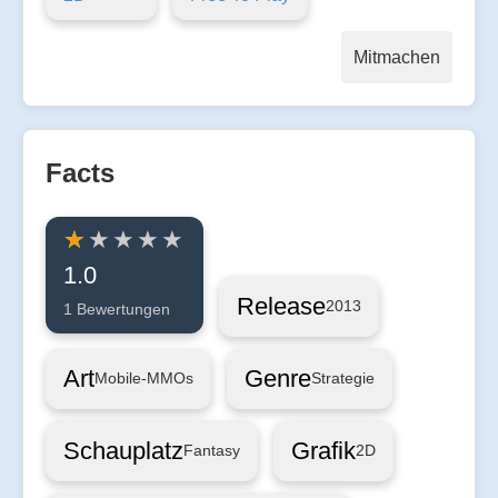
Mitmachen
Facts
1.0
Release
2013
1 Bewertungen
Art
Genre
Mobile-MMOs
Strategie
Schauplatz
Grafik
Fantasy
2D