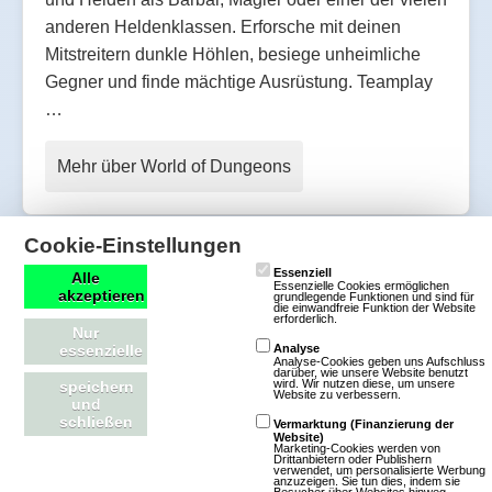
anderen Heldenklassen. Erforsche mit deinen
Mitstreitern dunkle Höhlen, besiege unheimliche
Gegner und finde mächtige Ausrüstung. Teamplay
…
Mehr über World of Dungeons
Cookie-Einstellungen
Neverwinter
Essenziell
Alle
Essenzielle Cookies ermöglichen
akzeptieren
grundlegende Funktionen und sind für
die einwandfreie Funktion der Website
erforderlich.
Nur
4 Bewertungen
essenzielle
Analyse
Download-MMOs
Analyse-Cookies geben uns Aufschluss
darüber, wie unsere Website benutzt
wird. Wir nutzen diese, um unsere
speichern
Rollenspiel
Website zu verbessern.
und
Fantasy
3D
schließen
Vermarktung (Finanzierung der
Website)
Free To Play
Marketing-Cookies werden von
Drittanbietern oder Publishern
verwendet, um personalisierte Werbung
anzuzeigen. Sie tun dies, indem sie
Im MMORPG