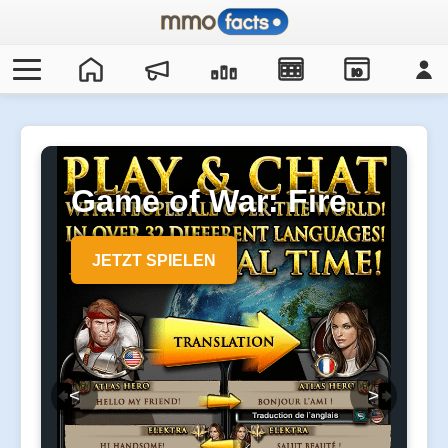
IO
Game of War: Fire
Age
JETZT SPIELEN
<
>