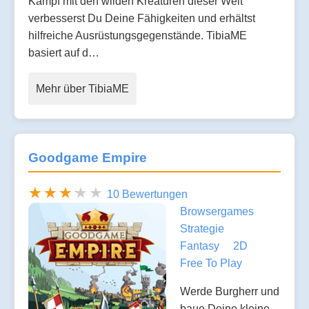
Kampf mit den wilden Kreaturen dieser Welt
verbesserst Du Deine Fähigkeiten und erhältst
hilfreiche Ausrüstungsgegenstände. TibiaME
basiert auf d…
Mehr über TibiaME
Goodgame Empire
10 Bewertungen
Browsergames
Strategie
Fantasy
2D
Free To Play
Werde Burgherr und
baue Deine kleine